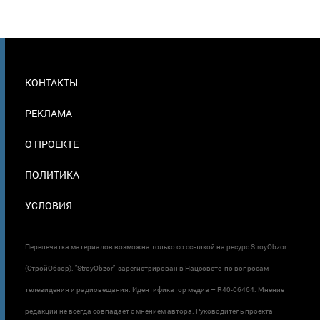
МЕНЮ
КОНТАКТЫ
В
ПОДВАЛЕ
РЕКЛАМА
О ПРОЕКТЕ
ПОЛИТИКА
УСЛОВИЯ
Перепечатка материалов возможна только со ссылкой на ресурс StroyObzor
(СтройОбзор). "StroyObzor" зарегистрирован в Нацсовете по вопросам
телевидения и радиовещания. Идентификатор медиа – R40-06464. Мнение
редакции не всегда совпадает с мнением автора. Руководитель проекта