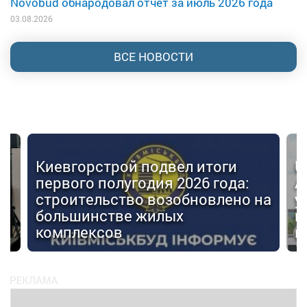
Novobud обнародовал отчет за июль 2026 года
03.08.2026
ВСЕ НОВОСТИ
Киевгорстрой подвел итоги
U
первого полугодия 2026 года:
А
строительство возобновлено на
у
большинстве жилых
г
комплексов
м