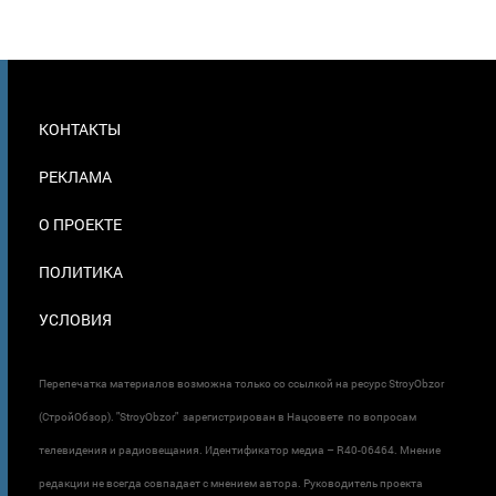
МЕНЮ
КОНТАКТЫ
В
ПОДВАЛЕ
РЕКЛАМА
О ПРОЕКТЕ
ПОЛИТИКА
УСЛОВИЯ
Перепечатка материалов возможна только со ссылкой на ресурс StroyObzor
(СтройОбзор). "StroyObzor" зарегистрирован в Нацсовете по вопросам
телевидения и радиовещания. Идентификатор медиа – R40-06464. Мнение
редакции не всегда совпадает с мнением автора. Руководитель проекта