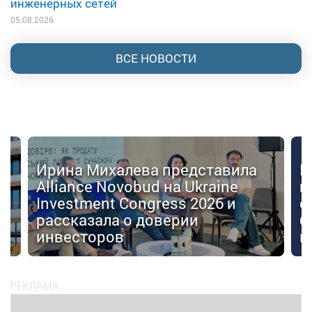
инженерных сетей
05.08.2026
ВСЕ НОВОСТИ
Ирина Михалева представила
К
Alliance Novobud на Ukraine
п
Investment Congress 2026 и
с
рассказала о доверии
б
инвесторов
к