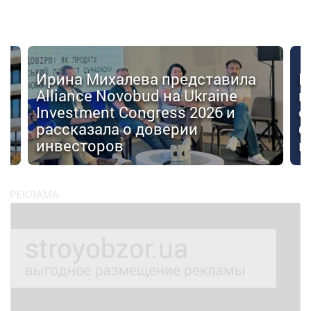
Ирина Михалева представила
К
Alliance Novobud на Ukraine
п
Investment Congress 2026 и
с
рассказала о доверии
б
инвесторов
к