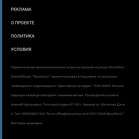
ПОДВАЛЕ
РЕКЛАМА
О ПРОЕКТЕ
ПОЛИТИКА
УСЛОВИЯ
Перепечатка материалов возможна только со ссылкой на ресурс StroyObzor
(СтройОбзор). "StroyObzor" зарегистрирован в Нацсовете по вопросам
телевидения и радиовещания. Идентификатор медиа – R40-06464. Мнение
редакции не всегда совпадает с мнением автора. Руководитель проекта
Алексей Карпушенко. Почтовый индекс 61165 г. Харьков ул. Шатилова Дача
4. Тел.+380505801342. Почта office@stroyobzor.ua © 2007-
2026 StroyObzor™.
Все права защищены.