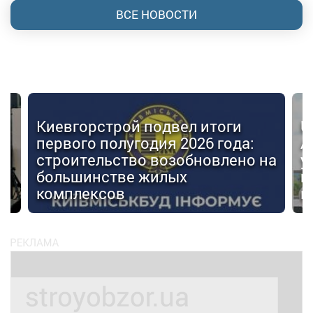
ВСЕ НОВОСТИ
Киевгорстрой подвел итоги
U
первого полугодия 2026 года:
А
строительство возобновлено на
у
большинстве жилых
г
комплексов
м