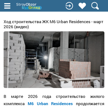
Перейти
к
основному
содержанию
Ход строительства ЖК M6 Urban Residences - март
2026 (видео)
В марте 2026 года строительство жилого
комплекса
M6 Urban Residences
продолжается