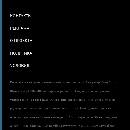
МЕНЮ
КОНТАКТЫ
В
ПОДВАЛЕ
РЕКЛАМА
О ПРОЕКТЕ
ПОЛИТИКА
УСЛОВИЯ
Перепечатка материалов возможна только со ссылкой на ресурс StroyObzor
(СтройОбзор). "StroyObzor" зарегистрирован в Нацсовете по вопросам
телевидения и радиовещания. Идентификатор медиа – R40-06464. Мнение
редакции не всегда совпадает с мнением автора. Руководитель проекта
Алексей Карпушенко. Почтовый индекс 61165 г. Харьков ул. Шатилова Дача
4. Тел.+380505801342. Почта office@stroyobzor.ua © 2007-
2026 StroyObzor™.