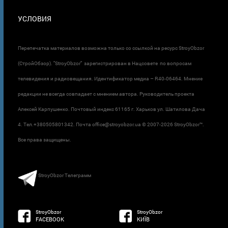
УСЛОВИЯ
Перепечатка материалов возможна только со ссылкой на ресурс StroyObzor
(СтройОбзор). "StroyObzor" зарегистрирован в Нацсовете по вопросам
телевидения и радиовещания. Идентификатор медиа – R40-06464. Мнение
редакции не всегда совпадает с мнением автора. Руководитель проекта
Алексей Карпушенко. Почтовый индекс 61165 г. Харьков ул. Шатилова Дача
4. Тел.+380505801342. Почта office@stroyobzor.ua © 2007-
2026 StroyObzor™.
Все права защищены.
StroyObzor Телеграмм
StroyObzor
StroyObzor
FACEBOOK
КИЇВ