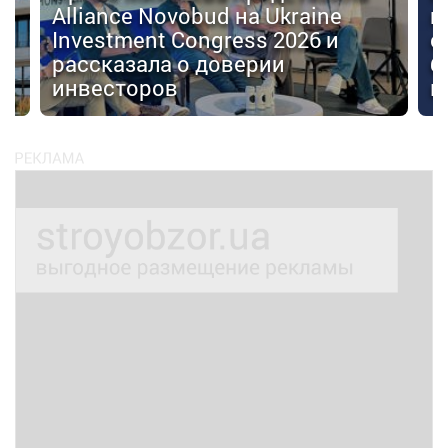
Alliance Novobud на Ukraine
п
Investment Congress 2026 и
с
рассказала о доверии
б
инвесторов
к