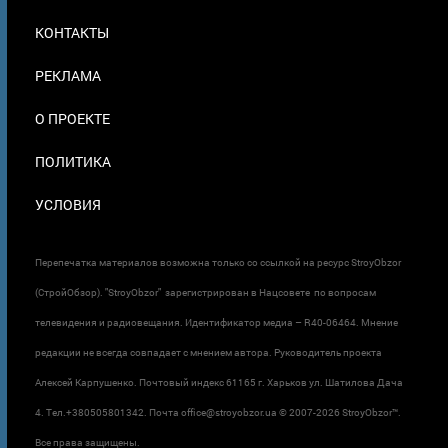
МЕНЮ
КОНТАКТЫ
В
ПОДВАЛЕ
РЕКЛАМА
О ПРОЕКТЕ
ПОЛИТИКА
УСЛОВИЯ
Перепечатка материалов возможна только со ссылкой на ресурс StroyObzor
(СтройОбзор). "StroyObzor" зарегистрирован в Нацсовете по вопросам
телевидения и радиовещания. Идентификатор медиа – R40-06464. Мнение
редакции не всегда совпадает с мнением автора. Руководитель проекта
Алексей Карпушенко. Почтовый индекс 61165 г. Харьков ул. Шатилова Дача
4. Тел.+380505801342. Почта office@stroyobzor.ua © 2007-
2026 StroyObzor™.
Все права защищены.