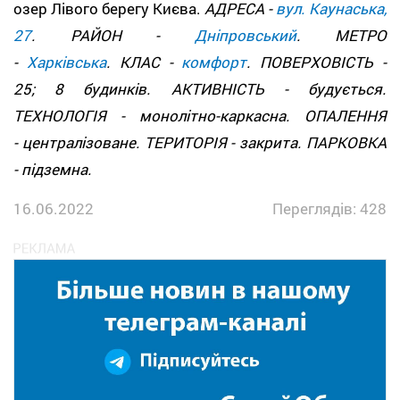
озер Лівого берегу Києва.
АДРЕСА -
вул. Каунаська,
27
. РАЙОН -
Дніпровський
. МЕТРО
-
Харківська
. КЛАС -
комфорт
. ПОВЕРХОВІСТЬ -
25; 8 будинків. АКТИВНІСТЬ - будується.
ТЕХНОЛОГІЯ - монолітно-каркасна. ОПАЛЕННЯ
- централізоване. ТЕРИТОРІЯ - закрита. ПАРКОВКА
- підземна.
16.06.2022
Переглядів: 428