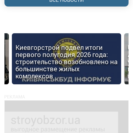
Киевгорстрой подвел итоги
U
первого полугодия 2026 года:
А
строительство возобновлено на
у
большинстве жилых
г
комплексов
м