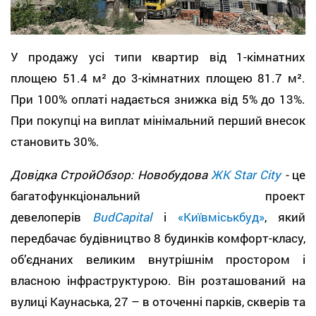
У продажу усі типи квартир від 1-кімнатних
площею 51.4 м² до 3-кімнатних площею 81.7 м².
При 100% оплаті надається знижка від 5% до 13%.
При покупці на виплат мінімальний перший внесок
становить 30%.
Довідка СтройОбзор: Новобудова
ЖК Star City
-
це
багатофункціональний проект
девелоперів
BudCapital
і
«Київміськбуд»
, який
передбачає будівництво 8 будинків комфорт-класу,
об’єднаних великим внутрішнім простором і
власною інфраструктурою. Він розташований на
вулиці Каунаська, 27 – в оточенні парків, скверів та