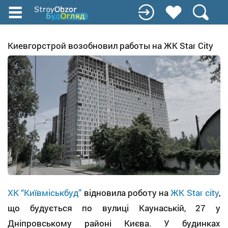
Перейти
к
основному
содержанию
Киевгорстрой возобновил работы на ЖК Star City
ХК “Київміськбуд”
відновила роботу на
ЖК Star city
,
що будується по вулиці Каунаській, 27 у
Дніпровському районі Києва. У будинках