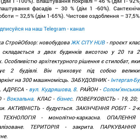
 (дім 1 -100%). Влаштування покрівлі – 46 % (дім 1- 92%
лаштування фасадів – 30 % (дім 1 -60%). Сантехнічн
оботи – 32,5% (дім 1-65%). Чистове оздоблення – 37,5%
дписуйся на наш Telegram - канал
ка СтройОбзор: новобудова
ЖК CITY HUB
- проєкт клас
с складається з двох будинків висотою у 20 та 2
. Особливістю архітектурного рішення є стилобат, яки
нує 2 будівлі. Він приховує під собою велики
аркінг на 300 машиномісць. ЗАБУДОВНИК -
Інтергал-Бу
. АДРЕСА -
вул. Кудряшова, 8
. РАЙОН -
Солом'янськи
 -
Вокзальна
. КЛАС -
бізнес
. ПОВЕРХОВІСТЬ - 19, 20; 
ки. АКТИВНІСТЬ - будується. ЗАКІНЧЕННЯ РОБІТ - 2-к
 ТЕХНОЛОГІЯ - монолітно-каркасна. ОПАЛЕННЯ 
алізоване. ТЕРИТОРІЯ - закрита. ПАРКУВАННЯ 
не.