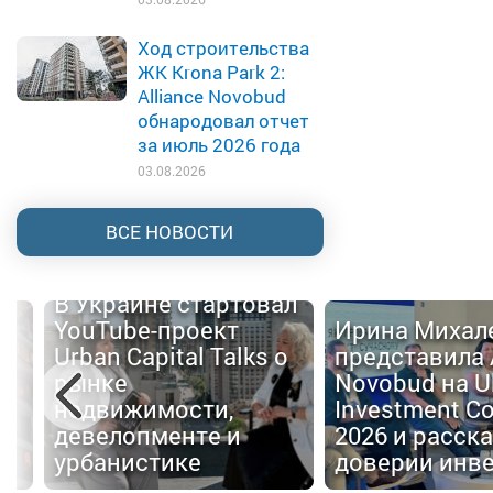
Ход строительства
ЖК Krona Park 2:
Alliance Novobud
обнародовал отчет
за июль 2026 года
03.08.2026
ВСЕ НОВОСТИ
В Украине стартовал
YouTube-проект
Ирина Михал
Urban Capital Talks о
представила 
й
рынке
Novobud на U
недвижимости,
Investment C
девелопменте и
2026 и расска
е
урбанистике
доверии инв