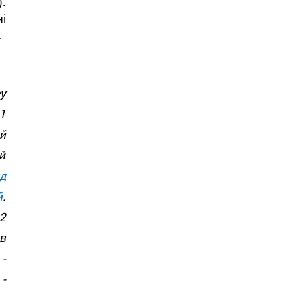
).
і
.
у
1
й
й
д
й
.
2
в
-
-