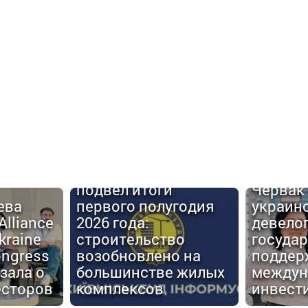
Urban C
Киевгорстрой
#6: Але
подвел итоги
Червак
ева
первого полугодия
украин
Alliance
2026 года:
девело
kraine
строительство
госуда
ongress
возобновлено на
поддер
зала о
большинстве жилых
междун
есторов
комплексов
инвест