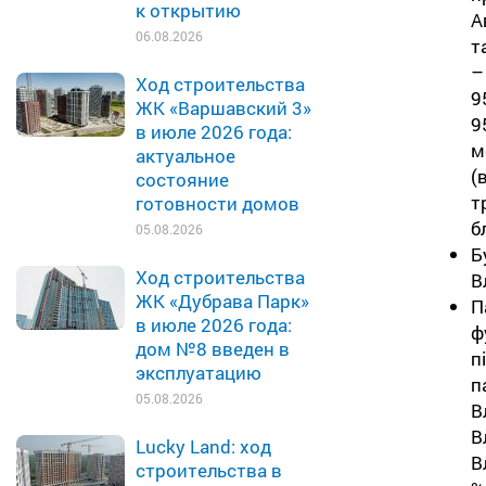
к открытию
А
06.08.2026
т
–
Ход строительства
9
ЖК «Варшавский 3»
9
в июле 2026 года:
м
актуальное
(
состояние
т
готовности домов
б
05.08.2026
Б
Ход строительства
В
ЖК «Дубрава Парк»
П
в июле 2026 года:
ф
дом №8 введен в
п
эксплуатацию
п
05.08.2026
В
В
Lucky Land: ход
В
строительства в