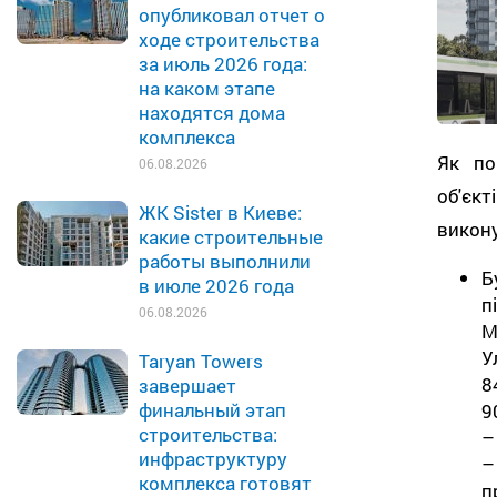
опубликовал отчет о
ходе строительства
за июль 2026 года:
на каком этапе
находятся дома
комплекса
Як по
06.08.2026
об'єк
ЖК Sister в Киеве:
викон
какие строительные
работы выполнили
Б
в июле 2026 года
п
06.08.2026
М
У
Taryan Towers
8
завершает
финальный этап
9
строительства:
–
инфраструктуру
–
комплекса готовят
п