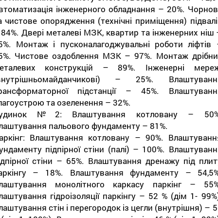
втоматизація інженерного обладнання – 20%. Чорнов
а чистове опорядження (технічні приміщення) підвалі
 84%. Двері металеві МЗК, квартир та інженерних ніш 
5%. Монтаж і пусконалагоджувальні роботи ліфтів 
5%. Чистове оздоблення МЗК – 97%. Монтаж дрібни
еталевих конструкцій – 89%. Інженерні мереж
внутрішньомайданчикові) – 25%. Влаштуванн
рансформаторної підстанції – 45%. Влаштуванн
лагоустрою та озеленення – 32%.
удинок №2: Влаштування котловану – 50%
лаштування пальового фундаменту – 81%.
аркінг: Влаштування котловану – 90%. Влаштуванн
ундаменту підпірної стіни (палі) – 100%. Влаштуванн
ідпірної стіни – 65%. Влаштування дренажу під плит
аркінгу – 18%. Влаштування фундаменту – 54,5%
лаштування монолітного каркасу паркінг – 55%
лаштування гідроізоляції паркінгу – 52 % (дім 1- 99%)
лаштування стін і перегородок із цегли (внутрішня) – 