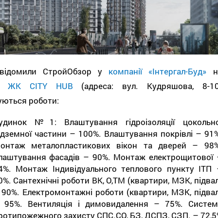
відомили СтройОбзор у
компанії «Інтергал-Буд»
н
ті
ЖК CITY HUB
(адреса: вул. Кудряшова, 8-10
уються роботи:
удинок №1: Влаштування гідроізоляції цокольно
ідземної частини – 100%. Влаштування покрівлі – 91%
онтаж металопластикових вікон та дверей – 98%
лаштування фасадів – 90%. Монтаж електрощитової 
4%. Монтаж Індивідуального теплового пункту ІТП 
0%. Сантехнічні роботи ВК, О,ТМ (квартири, МЗК, підва
 90%. Електромонтажні роботи (квартири, МЗК, підвал
 95%. Вентиляція і димовидалення – 75%. Систем
ротипожежного захисту СПС.СО, БЗ, ДСПЗ, СЗП. – 72,5