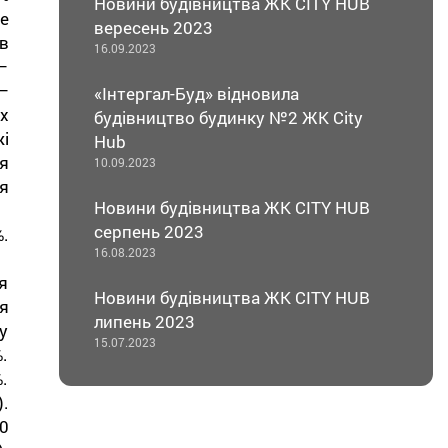
Новини будівництва ЖК CITY HUB
е
вересень 2023
в
16.09.2023
–
–
«Інтергал-Буд» відновила
х
будівництво будинку №2 ЖК City
і
Hub
я
10.09.2023
я
Новини будівництва ЖК CITY HUB
серпень 2023
.
16.08.2023
я
Новини будівництва ЖК CITY HUB
я
липень 2023
у
15.07.2023
.
.
.
50