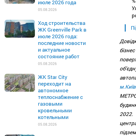
%
июле 2026 года
У
05.08.2026
р
Ход строительства
Пі
ЖК Greenville Park в
июле 2026 года:
Довід
последние новости
и актуальное
бізне
состояние работ
поверх
05.08.2026
об’єд
ЖК Star City
автоп
переходит на
м.Київ
автономное
МЕТРО
теплоснабжение с
газовыми
будин
кровельными
2022.
котельными
центр
05.08.2026
підзем