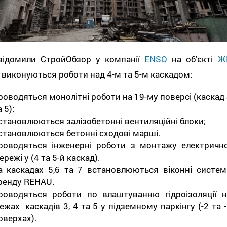
відомили СтройОбзор у компанії
ENSO
на об'єкті
Ж
виконуються роботи над 4-м та 5-м каскадом:
роводяться монолітні роботи на 19-му поверсі (каскад 
 5);
становлюються залізобетонні вентиляційні блоки;
становлюються бетонні сходові марші.
роводяться інженерні роботи з монтажу електрично
ережі у (4 та 5-й каскад).
а каскадах 5,6 та 7 встановлюються віконні систем
ренду REHAU.
роводяться роботи по влаштуванню гідроізоляції н
ежах каскадів 3, 4 та 5 у підземному паркінгу (-2 та 
оверхах).