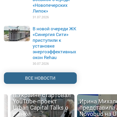
«Новопечерских
Липок»
31.07.2026
В новой очереди ЖК
«Синергия Сити»
приступили к
установке
энергоэффективных
окон Rehau
30.07.2026
ВСЕ НОВОСТИ
В Украине стартовал
YouTube-проект
Ирина Михал
Urban Capital Talks о
представила 
й
рынке
Novobud на U