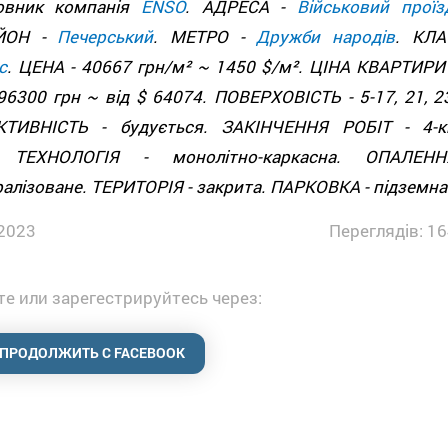
овник компанія
ENSO
. АДРЕСА -
Військовий проїзд
АЙОН -
Печерський
. МЕТРО -
Дружби народів
. КЛА
с
. ЦЕНА - 40667 грн/м² ~ 1450 $/м². ЦІНА КВАРТИРИ 
96300 грн ~ від $ 64074. ПОВЕРХОВІСТЬ - 5-17, 21, 23
КТИВНІСТЬ - будується. ЗАКІНЧЕННЯ РОБІТ - 4-к
 ТЕХНОЛОГІЯ - монолітно-каркасна. ОПАЛЕНН
ралізоване. ТЕРИТОРІЯ - закрита. ПАРКОВКА - підземна
2023
Переглядів: 16
е или зарегестрируйтесь через:
ПРОДОЛЖИТЬ С FACEBOOK