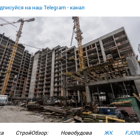
дписуйся на наш Telegram - канал
дка СтройОбзор: Новобудова
ЖК FJOR