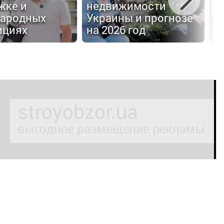
жке и
недвижимости
з
ародных
Украины и прогнозе
с
ициях
на 2026 год
H