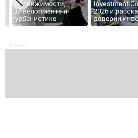
недвижимости,
Investment C
девелопменте и
2026 и расска
е
урбанистике
доверии инв