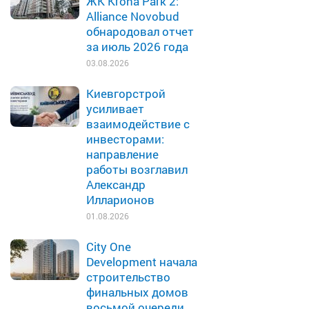
ЖК Krona Park 2:
Alliance Novobud
обнародовал отчет
за июль 2026 года
03.08.2026
Киевгорстрой
усиливает
взаимодействие с
инвесторами:
направление
работы возглавил
Александр
Илларионов
01.08.2026
City One
Development начала
строительство
финальных домов
восьмой очереди