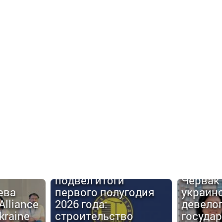
Urban C
Киевгорстрой
#6: Але
подвел итоги
Червак
ева
первого полугодия
украин
Alliance
2026 года:
девело
kraine
строительство
госуда