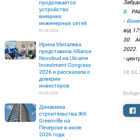
Забуд
продолжается
устройство
8
. Р
внешних
-
бізне
инженерных сетей
від 17
05.08.2026
30. А
Ирина Михалева
2022.
представила Alliance
Novobud на Ukraine
- цент
Investment Congress
2026 и рассказала о
18.04.
доверии
инвесторов
Войдит
04.08.2026
Динамика
строительства ЖК
Greenville на
Печерске в июле
2026 года: