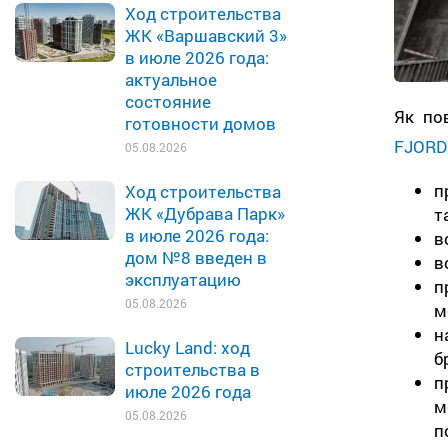
Ход строительства
ЖК «Варшавский 3»
в июле 2026 года:
актуальное
состояние
Як по
готовности домов
FJORD
05.08.2026
п
Ход строительства
ЖК «Дубрава Парк»
та
в июле 2026 года:
в
дом №8 введен в
в
эксплуатацию
п
05.08.2026
м
н
Lucky Land: ход
б
строительства в
п
июле 2026 года
м
05.08.2026
п