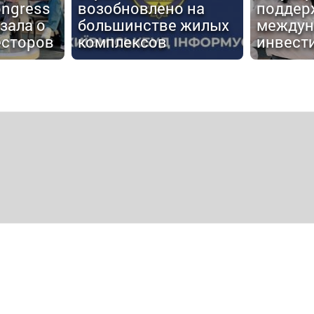
ongress
возобновлено на
поддер
зала о
большинстве жилых
междун
есторов
комплексов
инвест