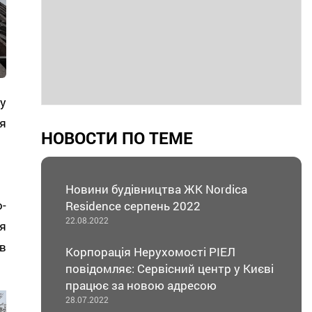
у
я
НОВОСТИ ПО ТЕМЕ
Новини будівництва ЖК Nordica
-
Residence серпень 2022
22.08.2022
я
в
Корпорація Нерухомості РІЕЛ
повідомляє: Сервісний центр у Києві
працює за новою адресою
28.07.2022