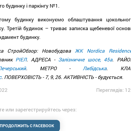
о будинку і паркінгу №1.
гому будинку виконуємо облаштування цокольног
у. Третій будинок – триває записка щебеневої основ
ндамент будинку.
ка СтройОбзор: Новобудова
ЖК Nordica Residenc
овник
РІЕЛ
. АДРЕСА -
Залізничне шосе, 45а
. РАЙО
Печерський
. МЕТРО -
Либідська
. КЛА
с
. ПОВЕРХОВІСТЬ - 7, 9, 26. АКТИВНІСТЬ - будується.
022
Переглядів: 12
е или зарегестрируйтесь через:
ПРОДОЛЖИТЬ С FACEBOOK