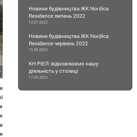
Новини будівництва ЖК Nordica
Residence липень 2022
13.07.2022
Новини будівництва ЖК Nordica
Residence червень 2022
15.06.2022
КН РІЕЛ: відновлюємо нашу
діяльність у столиці
17.05.2022
я
ї
я
є
а
я