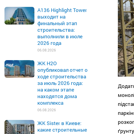
A136 Highlight Tower
выходит на
финальный этап
строительства:
выполнили в июле
2026 года
06.08.2026
ЖК H2O
опубликовал отчет о
ходе строительства
за июль 2026 года:
Додат
на каком этапе
монол
находятся дома
комплекса
підста
06.08.2026
паркі
розко
ЖК Sister в Киеве:
какие строительные
ґрунту