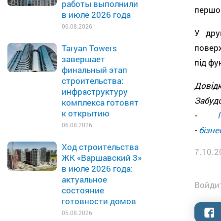
работы выполнили
першог
в июле 2026 года
06.08.2026
У дру
поверх
Taryan Towers
завершает
під фу
финальный этап
строительства:
Довід
инфраструктуру
Забуд
комплекса готовят
к открытию
-
06.08.2026
-
бізне
Ход строительства
7.10.2
ЖК «Варшавский 3»
в июле 2026 года:
актуальное
Войдит
состояние
готовности домов
05.08.2026