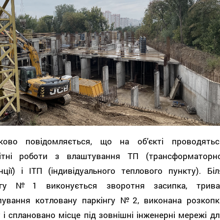
ково повідомляється, що на об’єкті проводятьс
ітні роботи з влаштування ТП (трансформаторно
нції) і ІТП (індивідуального теплового пункту). Біл
нгу №1 виконується зворотня засипка, трива
пування котловану паркінгу №2, виконана розкопк
 і сплановано місце під зовнішні інженерні мережі дл