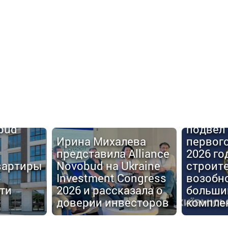
Киевго
obud
подвел 
Ирина Михалева
первог
представила Alliance
2026 го
вартиры
Novobud на Ukraine
строит
Investment Congress
возобн
ти
2026 и рассказала о
больши
доверии инвесторов
компле