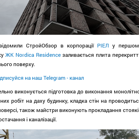
відомили СтройОбзор в корпорації
РІЕЛ
у першом
ку
ЖК Nordica Residence
заливається плита перекритт
ього поверху.
дписуйся на наш Telegram - канал
льно виконується підготовка до виконання монолітно
них робіт на даху будинку, кладка стін на проводитьс
поверсі, також майстри виконують прокладання стоякі
стачання і каналізації.