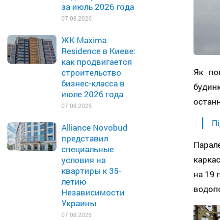
за июль 2026 года
07.08.2026
ЖК Maxima
Residence в Киеве:
как продвигается
Як по
строительство
бизнес-класса в
будин
июле 2026 года
останн
07.08.2026
Пі
Alliance Novobud
представил
Парале
специальные
каркас
условия на
квартиры к 35-
на 19 
летию
водопо
Независимости
Украины
07.08.2026