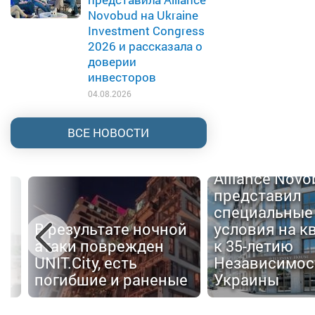
Novobud на Ukraine
Investment Congress
2026 и рассказала о
доверии
инвесторов
04.08.2026
ВСЕ НОВОСТИ
Alliance Nov
представил
специальные
В результате ночной
условия на к
атаки поврежден
к 35-летию
UNIT.City, есть
Независимос
погибшие и раненые
Украины