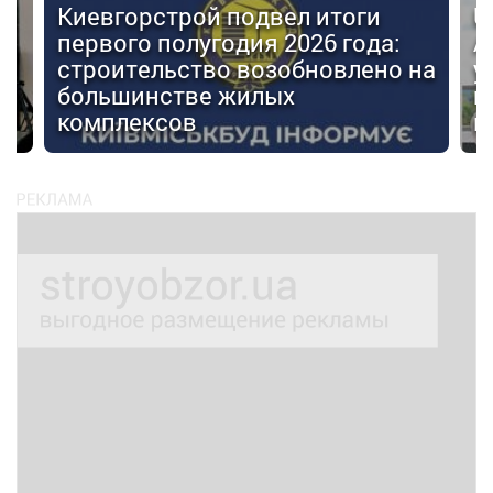
Киевгорстрой подвел итоги
U
первого полугодия 2026 года:
А
строительство возобновлено на
у
большинстве жилых
г
комплексов
м