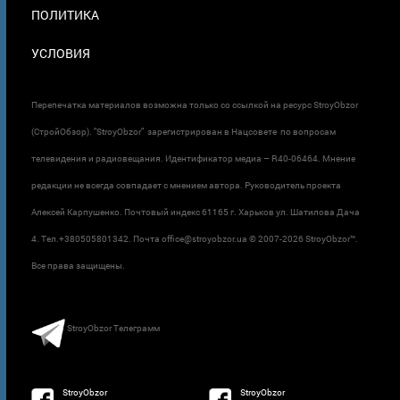
ПОЛИТИКА
УСЛОВИЯ
Перепечатка материалов возможна только со ссылкой на ресурс StroyObzor
(СтройОбзор). "StroyObzor" зарегистрирован в Нацсовете по вопросам
телевидения и радиовещания. Идентификатор медиа – R40-06464. Мнение
редакции не всегда совпадает с мнением автора. Руководитель проекта
Алексей Карпушенко. Почтовый индекс 61165 г. Харьков ул. Шатилова Дача
4. Тел.+380505801342. Почта office@stroyobzor.ua © 2007-
2026 StroyObzor™.
Все права защищены.
StroyObzor Телеграмм
StroyObzor
StroyObzor