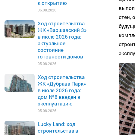
к открытию
выпол
06.08.2026
стен,
Ход строительства
будущ
ЖК «Варшавский 3»
компл
в июле 2026 года:
актуальное
стро
состояние
экспл
готовности домов
05.08.2026
Ход строительства
ЖК «Дубрава Парк»
в июле 2026 года:
дом №8 введен в
эксплуатацию
05.08.2026
Lucky Land: ход
строительства в