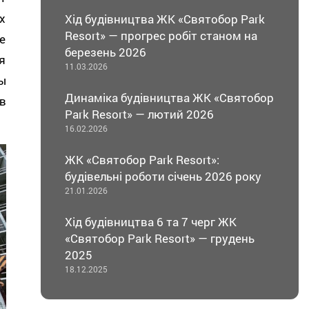
х
Хід будівництва ЖК «Святобор Park
Resort» — прогрес робіт станом на
е
березень 2026
я
11.03.2026
ы
Динаміка будівництва ЖК «Святобор
в
Park Resort» — лютий 2026
16.02.2026
ЖК «Святобор Park Resort»:
будівельні роботи січень 2026 року
21.01.2026
Хід будівництва 6 та 7 черг ЖК
«Святобор Park Resort» — грудень
2025
18.12.2025