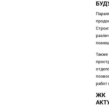
БУД
Парал
прод
Строи
разли
помещ
Также
прос
отдел
позво
работ 
ЖК
АКТ