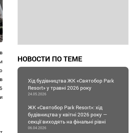
в
НОВОСТИ ПО ТЕМЕ
м
о
в
Хід будівництва ЖК «Святобор Park
Resort» у травні 2026 року
6
24.05.2026
и
ЖК «Святобор Park Resort»: хід
будівництва у квітні 2026 року —
секції виходять на фінальні рівні
06.04.2026
т