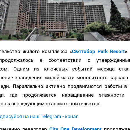
тельство жилого комплекса «
Святобор Park Resort
» 
продолжалось в соответствии с утвержденны
ком. Одним из ключевых событий месяца стал
шение возведения жилой части монолитного каркаса 
реди. Параллельно активно продвигаются работы в 
ди, где продолжается наращивание этажности 
товка к следующим этапам строительства.
дписуйся на наш Telegram - канал
ременно девелопер
City One Development
продолжае