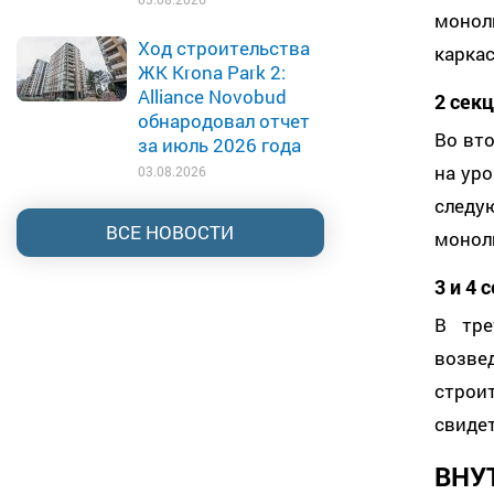
монол
Ход строительства
каркас
ЖК Krona Park 2:
Alliance Novobud
2 сек
обнародовал отчет
Во вт
за июль 2026 года
на уро
03.08.2026
следу
ВСЕ НОВОСТИ
моноли
3 и 4 
В тре
возве
строи
свидет
ВНУ