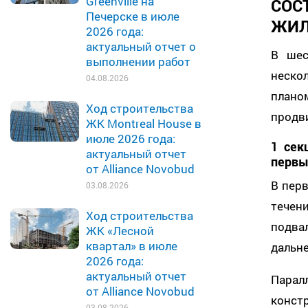
Greenville на
СОС
Печерске в июле
ЖИЛ
2026 года:
актуальный отчет о
В шес
выполнении работ
неско
04.08.2026
план
Ход строительства
продв
ЖК Montreal House в
июле 2026 года:
1 сек
актуальный отчет
первы
от Alliance Novobud
В перв
03.08.2026
течен
Ход строительства
подв
ЖК «Лесной
квартал» в июле
дальн
2026 года:
актуальный отчет
Пара
от Alliance Novobud
конс
03.08.2026