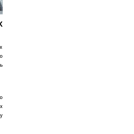
К
х
о
ь
о
х
у