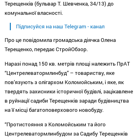
Терещенків (бульвар Т. Шевченка, 34/13) до
комунальної власності.
Підписуйся на наш Telegram - канал
Про це повідомила громадська діячка Олена
Терещенко, передає СтройОбзор.
Наразі понад 150 кв. метрів площі належить ПрАТ
“Центрелеватормлинбуд” – товариству, яке
пов’язують з олігархом Коломойським, і яке, як
твердять захисники історичної будівлі, зацікавлене
в руйнації садиби Терещенків заради будівництва
на її місці багатоповерхового новобуду.
“Протистояння з Коломойським та його
Центрелеватормлинбудом за Садибу Терещенків