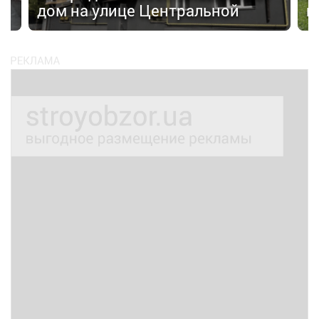
дом на улице Центральной
н