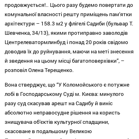
продовжується!.. Цього разу будемо повертати до
комунальної власності решту приміщень пам‘ятки
архітектури – 158.3 м2 у флігелі Садиби (бульвар Т.
Шевченка, 34/13), якими протиправно заволодів
Центрелеватормлинбуд і понад 20 років свідомо
доводив їх до руйнування, маючи на меті знесення
й зведення на цьому місці багатоповерхівки”, –
розповіл Олена Терещенко.
Вона стверджує, що “У Коломойського є потужне
лобі в Господарському Суді м. Києва: минулого
разу суд скасував арешт на Садибу й виніс
абсолютно неправосудне рішення на користь
знищувача об‘єктів культурної спадщини,
скасоване в подальшому Великою