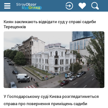
Перейти
к
основному
содержанию
Киян закликають відвідати суд у справі садиби
Терещенків
У Господарському суді Києва розглядатиметься
справа про повернення приміщень садиби