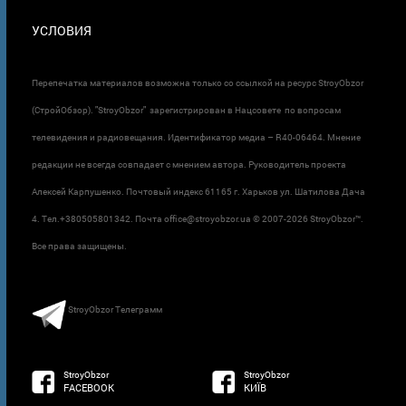
УСЛОВИЯ
Перепечатка материалов возможна только со ссылкой на ресурс StroyObzor
(СтройОбзор). "StroyObzor" зарегистрирован в Нацсовете по вопросам
телевидения и радиовещания. Идентификатор медиа – R40-06464. Мнение
редакции не всегда совпадает с мнением автора. Руководитель проекта
Алексей Карпушенко. Почтовый индекс 61165 г. Харьков ул. Шатилова Дача
4. Тел.+380505801342. Почта office@stroyobzor.ua © 2007-
2026 StroyObzor™.
Все права защищены.
StroyObzor Телеграмм
StroyObzor
StroyObzor
FACEBOOK
КИЇВ