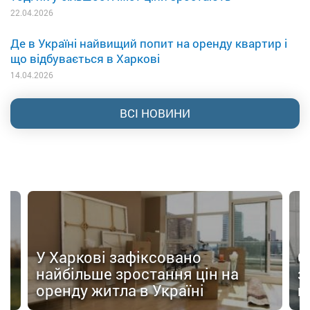
22.04.2026
Де в Україні найвищий попит на оренду квартир і
що відбувається в Харкові
14.04.2026
ВСІ НОВИНИ
У Харкові зафіксовано
О
найбільше зростання цін на
з
оренду житла в Україні
н