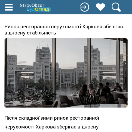
Перейти
до
основного
вмісту
Ринок ресторанної нерухомості Харкова зберігає
відносну стабільність
Після складної зими ринок ресторанної
нерухомості Харкова зберігає відносну