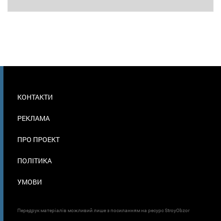
МЕНЮ
КОНТАКТИ
В
ПОДВАЛЕ
РЕКЛАМА
ПРО ПРОЕКТ
ПОЛІТИКА
УМОВИ
Передрук матеріалів можливий лише з посиланням на ресурс StroyObzor