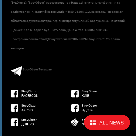
(БудОгляд). "StroyObzor" зареєстровано у Нацраді з питань телебачення та
радіомовлення. Ідентифікатор медіа – R40-06464. Думка редакції не завжди
збігається з думкою автора. Керівник проєкту Олексій Карпушенко. Поштовий
індекс 61165 м. Харків вул. Шатилова Дача 4. тел. +380505801342.
Електронна пошта office@stroyobzor.ua © 2007-
2026 StroyObzor™. Усі права
захищені.
StroyObzor Телеграм
StroyObzor
StroyObzor
FACEBOOK
КИЇВ
StroyObzor
StroyObzor
ХАРКІВ
ОДЕСА
StroyObzor
developed by
ALL NEWS
ДНІПРО
NETSOFTWARE