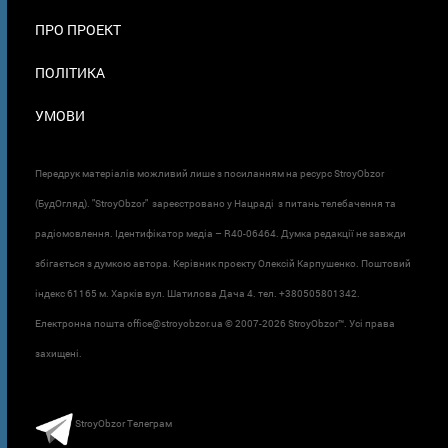
ПРО ПРОЕКТ
ПОЛІТИКА
УМОВИ
Передрук матеріалів можливий лише з посиланням на ресурс StroyObzor
(БудОгляд). "StroyObzor" зареєстровано у Нацраді з питань телебачення та
радіомовлення. Ідентифікатор медіа – R40-06464. Думка редакції не завжди
збігається з думкою автора. Керівник проєкту Олексій Карпушенко. Поштовий
індекс 61165 м. Харків вул. Шатилова Дача 4. тел. +380505801342.
Електронна пошта office@stroyobzor.ua © 2007-
2026 StroyObzor™. Усі права
захищені.
StroyObzor Телеграм