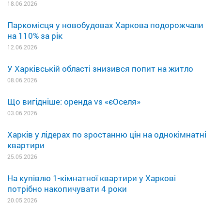
18.06.2026
Паркомісця у новобудовах Харкова подорожчали
на 110% за рік
12.06.2026
У Харківській області знизився попит на житло
08.06.2026
Що вигідніше: оренда vs «єОселя»
03.06.2026
Харків у лідерах по зростанню цін на однокімнатні
квартири
25.05.2026
На купівлю 1-кімнатної квартири у Харкові
потрібно накопичувати 4 роки
20.05.2026