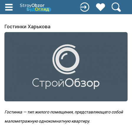
Перейти
до
основного
вмісту
Гостинки Харькова
Гостинка —
тип
жилого помещения, представляющего собой
малометражную однокомнатную
квартиру.