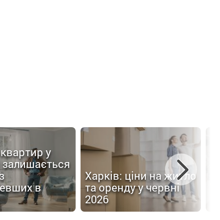
квартир у
Х
і залишається
л
з
Харків: ціни на житло
з
евших в
та оренду у червні
о
2026
У