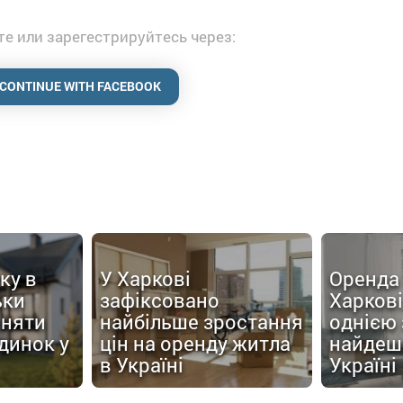
е или зарегестрируйтесь через:
CONTINUE WITH FACEBOOK
ку в
У Харкові
Оренда 
ьки
зафіксовано
Харков
йняти
найбільше зростання
однією 
динок у
цін на оренду житла
найдеш
в Україні
Україні