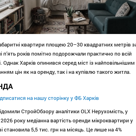
баритні квартири площею 20–30 квадратних метрів з
і п’ять років помітно подорожчали практично по всій
і. Однак Харків опинився серед міст із найповільнішим
нням цін як на оренду, так і на купівлю такого житла.
НДА
дписатися на нашу сторінку у ФБ Харків
ідомили СтройОбзору аналітики OLX Нерухомість, у
 2026 року медіанна вартість оренди мікроквартири у
і становила 5,5 тис. грн на місяць. Це лише на 4%