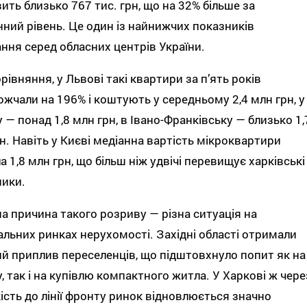
ить близько 767 тис. грн, що на 32% більше за
ний рівень. Це один із найнижчих показників
ння серед обласних центрів України.
рівняння, у Львові такі квартири за п’ять років
жчали на 196% і коштують у середньому 2,4 млн грн, у
 — понад 1,8 млн грн, в Івано-Франківську — близько 1,
н. Навіть у Києві медіанна вартість мікроквартири
а 1,8 млн грн, що більш ніж удвічі перевищує харківські
ники.
а причина такого розриву — різна ситуація на
альних ринках нерухомості. Західні області отримали
й приплив переселенців, що підштовхнуло попит як на
, так і на купівлю компактного житла. У Харкові ж чере
ість до лінії фронту ринок відновлюється значно