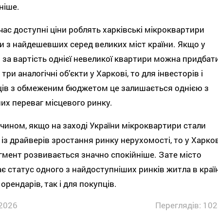
ніше.
ас доступні ціни роблять харківські мікроквартири
 з найдешевших серед великих міст країни. Якщо у
 за вартість однієї невеликої квартири можна придбат
три аналогічні об’єкти у Харкові, то для інвесторів і
ців з обмеженим бюджетом це залишається однією з
их переваг місцевого ринку.
чином, якщо на заході України мікроквартири стали
із драйверів зростання ринку нерухомості, то у Харков
гмент розвивається значно спокійніше. Зате місто
ає статус одного з найдоступніших ринків житла в країн
 орендарів, так і для покупців.
2026
Переглядів: 102