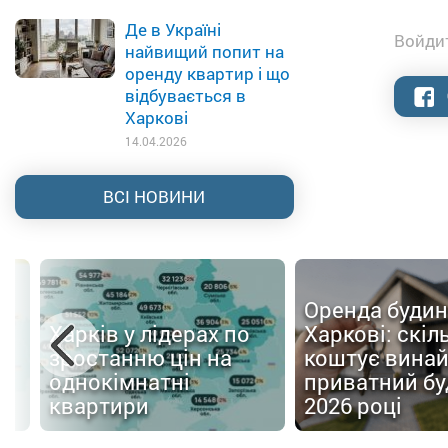
Де в Україні
Войдит
найвищий попит на
оренду квартир і що
відбувається в
Харкові
14.04.2026
ВСІ НОВИНИ
Оренда будин
Харків у лідерах по
Харкові: скіл
зростанню цін на
коштує вина
однокімнатні
приватний бу
квартири
2026 році