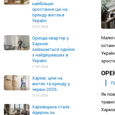
найбільше
зростання цін на
оренду житла в
Україні
22.07.2026
Малога
Оренда квартир у
Харкові
останн
залишається однією
Україн
з найдешевших в
Україні
зроста
17.07.2026
ОРЕ
Харків: ціни на
Пі
житло та оренду у
червні 2026
Як пов
15.07.2026
травні
Харківщина стала
Харков
лідером за