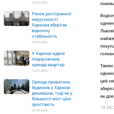
20.05.2026
повіль
Ринок ресторанної
Водноч
нерухомості
одними
Харкова зберігає
відносну
Львові
стабільність
майже 
19.05.2026
покуп
У Харкові вдвічі
головн
подорожчала
оренда квартир
Таким 
13.05.2026
одним 
цей се
Оренда приватних
будинків у Харкові
зберіг
дешевшає, тоді як у
як для
більшості міст ціни
зростають
18.06.
22.04.2026