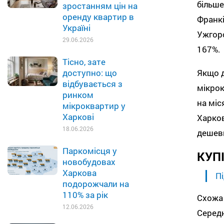
більше
зростанням цін на
оренду квартир в
Франкі
Україні
Ужгоро
29.06.2026
167%.
Тісно, зате
Якщо д
доступно: що
відбувається з
мікрок
ринком
на міс
мікроквартир у
Харкові
Харков
18.06.2026
дешевш
Паркомісця у
КУП
новобудовах
Харкова
Пі
подорожчали на
110% за рік
Схожа 
12.06.2026
Середн