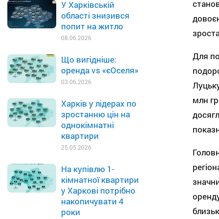
станов
У Харківській
області знизився
довоєн
попит на житло
зроста
08.06.2026
Для по
Що вигідніше:
оренда vs «єОселя»
подоро
03.06.2026
Луцьку
млн гр
Харків у лідерах по
зростанню цін на
досягл
однокімнатні
показ
квартири
25.05.2026
Головн
регіон
На купівлю 1-
кімнатної квартири
значни
у Харкові потрібно
оренду
накопичувати 4
близьк
роки