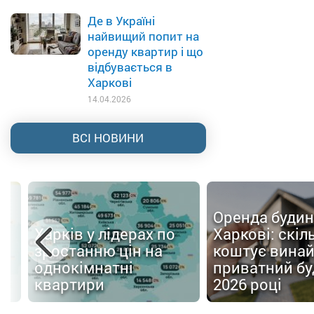
Де в Україні
найвищий попит на
оренду квартир і що
відбувається в
Харкові
14.04.2026
ВСІ НОВИНИ
Оренда будин
Харків у лідерах по
Харкові: скіл
зростанню цін на
коштує вина
однокімнатні
приватний бу
квартири
2026 році