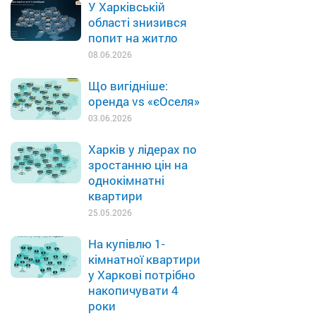
У Харківській
області знизився
попит на житло
08.06.2026
Що вигідніше:
оренда vs «єОселя»
03.06.2026
Харків у лідерах по
зростанню цін на
однокімнатні
квартири
25.05.2026
На купівлю 1-
кімнатної квартири
у Харкові потрібно
накопичувати 4
роки