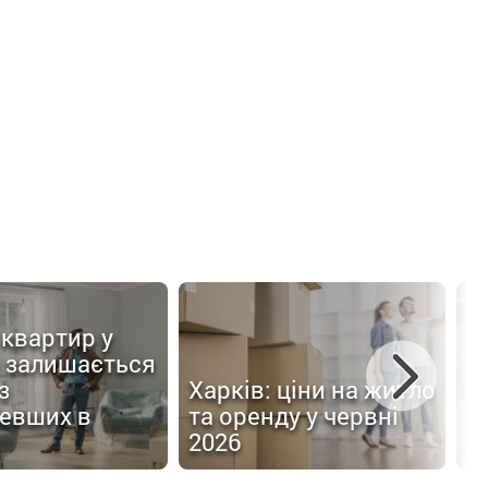
квартир у
Х
і залишається
л
з
Харків: ціни на житло
з
евших в
та оренду у червні
о
2026
У