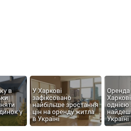
ку в
У Харкові
Оренда 
ьки
зафіксовано
Харков
йняти
найбільше зростання
однією 
динок у
цін на оренду житла
найдеш
в Україні
Україні