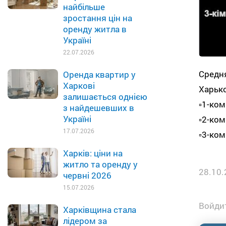
найбільше
зростання цін на
оренду житла в
Україні
22.07.2026
Средн
Оренда квартир у
Харкові
Харько
залишається однією
▫️1-ко
з найдешевших в
Україні
▫️2-ко
17.07.2026
▫️3-ко
Харків: ціни на
житло та оренду у
28.10.
червні 2026
15.07.2026
Войдит
Харківщина стала
лідером за