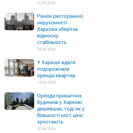
20.05.2026
Ринок ресторанної
нерухомості
Харкова зберігає
відносну
стабільність
19.05.2026
У Харкові вдвічі
подорожчала
оренда квартир
13.05.2026
Оренда приватних
будинків у Харкові
дешевшає, тоді як у
більшості міст ціни
зростають
22.04.2026