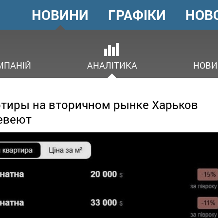
НОВИНИ
ГРАФІКИ
НОВ
ГОЛОВНЕ
МЕНЮ
В
МПАНІЙ
АНАЛІТИКА
НОВИ
тиры на вторичном рынке Харьков
евеют