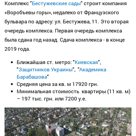
Комплекс "
Бестужевские сады
" строит компания
«Воробъевы горы», недалеко от Французского
бульвара по адресу: ул. Бестужева, 11. Это вторая
очередь комплекса. Первая очередь комплекса
была сдана год назад. Сдача комплекса - в конце
2019 года.
Ближайшая ст. метро: "
Киевская
",
"
Защитников Украины
", "
Академика
Барабашова
"
Средняя цена за кв. м 17920 грн.
Минимальная стоимость квартиры (11 кв. м)
– 197 тыс. грн. или 7200 у.е.