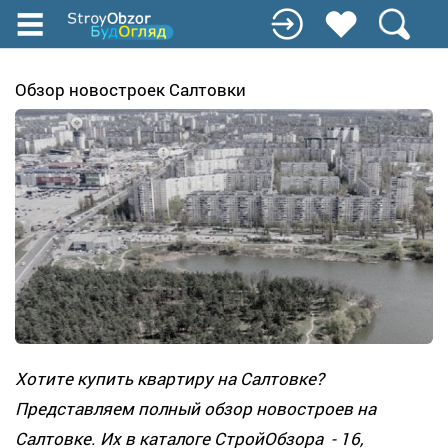
Перейти
до
основного
вмісту
Обзор новостроек Салтовки
Хотите купить квартиру на Салтовке?
Представляем полный обзор новостроев на
Салтовке. Их в каталоге СтройОбзора - 16,