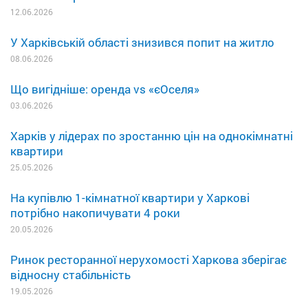
12.06.2026
У Харківській області знизився попит на житло
08.06.2026
Що вигідніше: оренда vs «єОселя»
03.06.2026
Харків у лідерах по зростанню цін на однокімнатні
квартири
25.05.2026
На купівлю 1-кімнатної квартири у Харкові
потрібно накопичувати 4 роки
20.05.2026
Ринок ресторанної нерухомості Харкова зберігає
відносну стабільність
19.05.2026