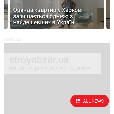
і
Харків: ціни на житло та оренд
у червні 2026
ALL NEWS