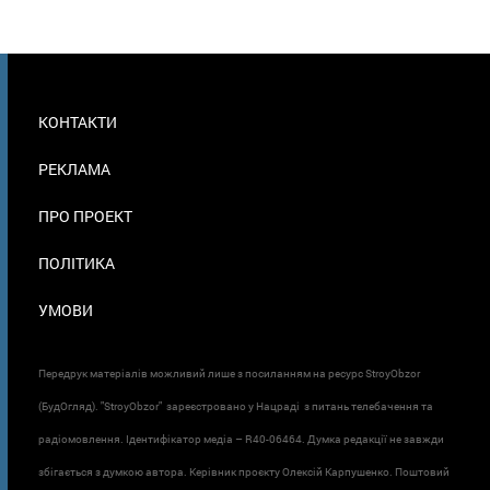
МЕНЮ
КОНТАКТИ
В
ПОДВАЛЕ
РЕКЛАМА
ПРО ПРОЕКТ
ПОЛІТИКА
УМОВИ
Передрук матеріалів можливий лише з посиланням на ресурс StroyObzor
(БудОгляд). "StroyObzor" зареєстровано у Нацраді з питань телебачення та
радіомовлення. Ідентифікатор медіа – R40-06464. Думка редакції не завжди
збігається з думкою автора. Керівник проєкту Олексій Карпушенко. Поштовий