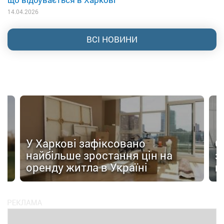
14.04.2026
ВСІ НОВИНИ
У Харкові зафіксовано
О
найбільше зростання цін на
з
оренду житла в Україні
н