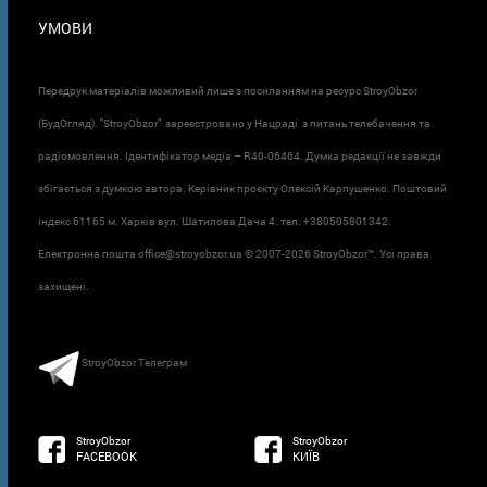
УМОВИ
Передрук матеріалів можливий лише з посиланням на ресурс StroyObzor
(БудОгляд). "StroyObzor" зареєстровано у Нацраді з питань телебачення та
радіомовлення. Ідентифікатор медіа – R40-06464. Думка редакції не завжди
збігається з думкою автора. Керівник проєкту Олексій Карпушенко. Поштовий
індекс 61165 м. Харків вул. Шатилова Дача 4. тел. +380505801342.
Електронна пошта office@stroyobzor.ua © 2007-
2026 StroyObzor™. Усі права
захищені.
StroyObzor Телеграм
StroyObzor
StroyObzor
FACEBOOK
КИЇВ