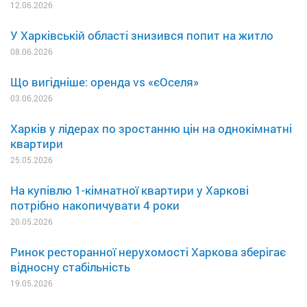
12.06.2026
У Харківській області знизився попит на житло
08.06.2026
Що вигідніше: оренда vs «єОселя»
03.06.2026
Харків у лідерах по зростанню цін на однокімнатні
квартири
25.05.2026
На купівлю 1-кімнатної квартири у Харкові
потрібно накопичувати 4 роки
20.05.2026
Ринок ресторанної нерухомості Харкова зберігає
відносну стабільність
19.05.2026