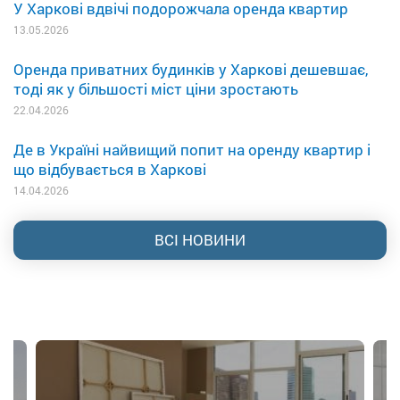
У Харкові вдвічі подорожчала оренда квартир
13.05.2026
Оренда приватних будинків у Харкові дешевшає,
тоді як у більшості міст ціни зростають
22.04.2026
Де в Україні найвищий попит на оренду квартир і
що відбувається в Харкові
14.04.2026
ВСІ НОВИНИ