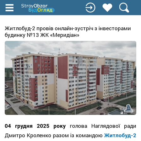
Перейти
до
основного
вмісту
Житлобуд-2 провів онлайн-зустріч з інвесторами
будинку №13 ЖК «Меридіан»
04 грудня 2025 року
голова Наглядової ради
Дмитро Кроленко разом із командою
Житлобуд-2