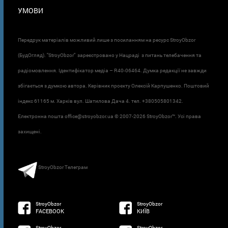
УМОВИ
Передрук матеріалів можливий лише з посиланням на ресурс StroyObzor
(БудОгляд). "StroyObzor" зареєстровано у Нацраді з питань телебачення та
радіомовлення. Ідентифікатор медіа – R40-06464. Думка редакції не завжди
збігається з думкою автора. Керівник проєкту Олексій Карпушенко. Поштовий
індекс 61165 м. Харків вул. Шатилова Дача 4. тел. +380505801342.
Електронна пошта office@stroyobzor.ua © 2007-
2026 StroyObzor™. Усі права
захищені.
StroyObzor Телеграм
StroyObzor
StroyObzor
FACEBOOK
КИЇВ
StroyObzor
StroyObzor