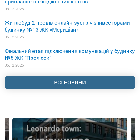
привласненні бюджетних коштів
08.12.2025
Житлобуд-2 провів онлайн-зустріч з інвесторами
будинку №13 ЖК «Меридіан»
05.12.2025
Фінальний етап підключення комунікацій у будинку
№5 ЖК “Пролісок”
05.12.2025
ВСІ НОВИНИ