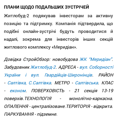
ПЛАНИ ЩОДО ПОДАЛЬШИХ ЗУСТРІЧЕЙ
Житлобуд-2 подякував інвесторам за активну
позицію та підтримку. Компанія підтвердила, що
подібні онлайн-зустрічі будуть проводитися й
надалі, зокрема для інвесторів інших секцій
житлового комплексу «Меридіан».
Довідка СтройОбзор: новобудова
ЖК “Меридіан”
.
Забудовник
Житлобуд-2
. АДРЕСА -
вул. Соборності
України і вул. Гвардійців-Широнінців
. РАЙОН
-
Салтівка, С.Салтівка
. МЕТРО -
Салтівська
. КЛАС
-
економ
. ПОВЕРХОВІСТЬ - 21 секція 13-19
поверхів.ТЕХНОЛОГІЯ - монолітно-каркасна.
ОПАЛЕННЯ - централізоване.ТЕРИТОРІЯ - відкрита.
ПАРКУВАННЯ - підземне.