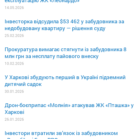
експлуатацію ЖК «Леонардо»
14.05.2026
Інвесторка відсудила $53 462 у забудовника за
недобудовану квартиру — рішення суду
25.02.2026
Прокуратура вимагає стягнути із забудовника 8
млн грн за несплату пайового внеску
10.02.2026
У Харкові збудують перший в Україні підземний
дитячий садок
30.01.2026
Дрон-боєприпас «Молнія» атакував ЖК «Пташка» у
Харкові
26.01.2026
Інвестори втратили зв’язок із забудовником