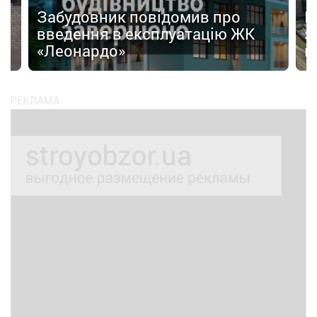
Забудовник повідомив про
І
введення в експлуатацію ЖК
з
«Леонардо»
к