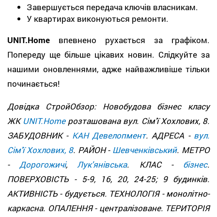
Завершується передача ключів власникам.
У квартирах виконуються ремонти.
UNIT.Home
впевнено рухається за графіком.
Попереду ще більше цікавих новин. Слідкуйте за
нашими оновленнями, адже найважливіше тільки
починається!
Довідка СтройОбзор: Новобудова бізнес класу
ЖК
UNIT.Home
розташована вул. Сім'ї Хохлових, 8.
ЗАБУДОВНИК -
КАН Девелопмент
. АДРЕСА -
вул.
Сім'ї Хохлових, 8
. РАЙОН -
Шевченківський
. МЕТРО
-
Дорогожичі
,
Лук'янівська
. КЛАС -
бізнес
.
ПОВЕРХОВІСТЬ - 5-9, 16, 20, 24-25; 9 будинків.
АКТИВНІСТЬ - будується. ТЕХНОЛОГІЯ - монолітно-
каркасна. ОПАЛЕННЯ - централізоване. ТЕРИТОРІЯ