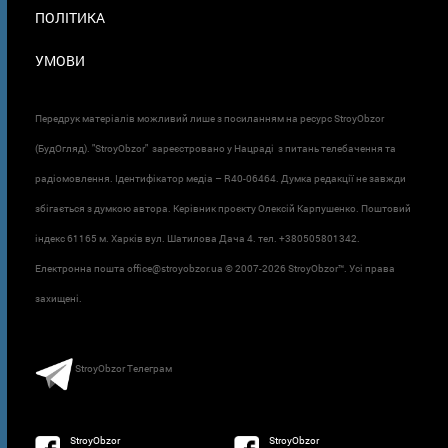
ПОЛІТИКА
УМОВИ
Передрук матеріалів можливий лише з посиланням на ресурс StroyObzor
(БудОгляд). "StroyObzor" зареєстровано у Нацраді з питань телебачення та
радіомовлення. Ідентифікатор медіа – R40-06464. Думка редакції не завжди
збігається з думкою автора. Керівник проєкту Олексій Карпушенко. Поштовий
індекс 61165 м. Харків вул. Шатилова Дача 4. тел. +380505801342.
Електронна пошта office@stroyobzor.ua © 2007-
2026 StroyObzor™. Усі права
захищені.
StroyObzor Телеграм
StroyObzor
StroyObzor