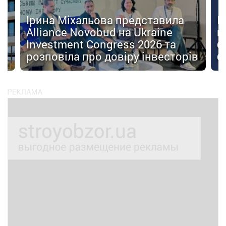
Ірина Міхальова представила
К
Alliance Novobud на Ukraine
п
Investment Congress 2026 та
б
розповіла про довіру інвесторів
б