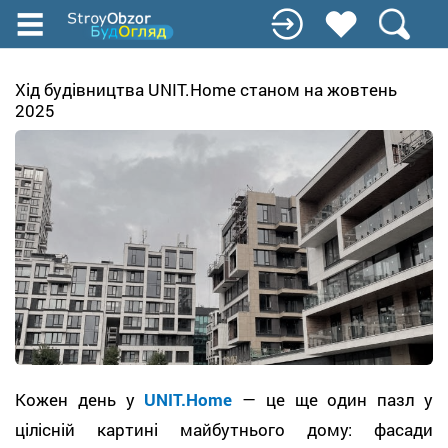
Перейти
до
основного
вмісту
Хід будівництва UNIT.Home станом на жовтень
2025
Кожен день у
UNIT.Home
— це ще один пазл у
цілісній картині майбутнього дому: фасади