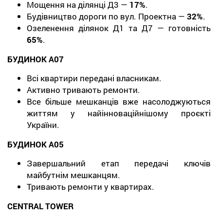
Мощення на ділянці Д3 —
17%
.
Будівництво дороги по вул. Проектна —
32%
.
Озеленення ділянок Д1 та Д7 — готовність
65%
.
БУДИНОК А07
Всі квартири передані власникам.
Активно тривають ремонти.
Все більше мешканців вже насолоджуються
життям у найінноваційнішому проєкті
України.
БУДИНОК А05
Завершальний етап передачі ключів
майбутнім мешканцям.
Тривають ремонти у квартирах.
CENTRAL TOWER