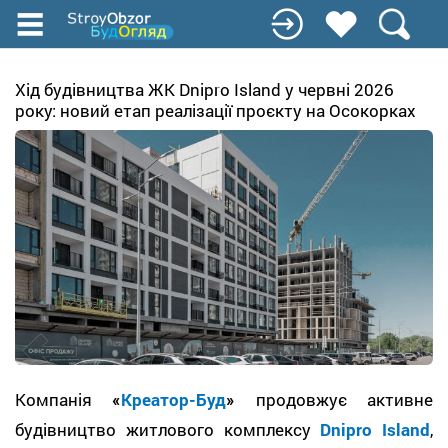
Перейти
до
основного
вмісту
Хід будівництва ЖК Dnipro Island у червні 2026
року: новий етап реалізації проєкту на Осокорках
Компанія
«
Креатор-Буд
»
продовжує активне
будівництво житлового комплексу
Dnipro Island
,