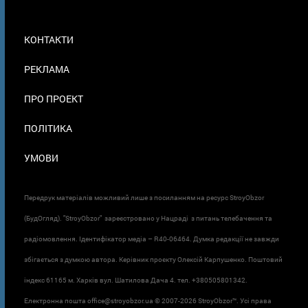
МЕНЮ
КОНТАКТИ
В
ПОДВАЛЕ
РЕКЛАМА
ПРО ПРОЕКТ
ПОЛІТИКА
УМОВИ
Передрук матеріалів можливий лише з посиланням на ресурс StroyObzor
(БудОгляд). "StroyObzor" зареєстровано у Нацраді з питань телебачення та
радіомовлення. Ідентифікатор медіа – R40-06464. Думка редакції не завжди
збігається з думкою автора. Керівник проєкту Олексій Карпушенко. Поштовий
індекс 61165 м. Харків вул. Шатилова Дача 4. тел. +380505801342.
Електронна пошта office@stroyobzor.ua © 2007-
2026 StroyObzor™. Усі права