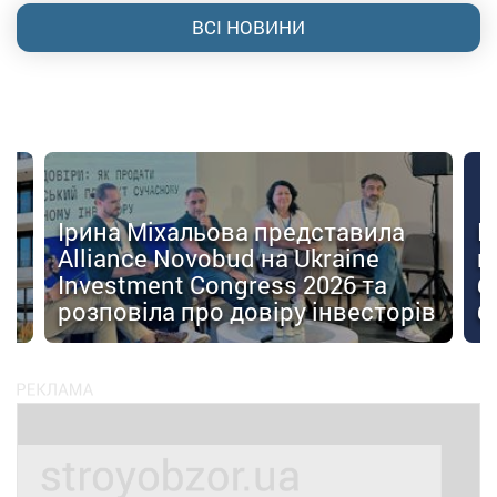
ВСІ НОВИНИ
Ірина Міхальова представила
К
Alliance Novobud на Ukraine
п
Investment Congress 2026 та
б
розповіла про довіру інвесторів
б