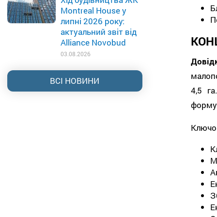
Б
Montreal House у
П
липні 2026 року:
актуальний звіт від
КОН
Alliance Novobud
03.08.2026
Довід
малопо
ВСІ НОВИНИ
4,5 г
форму
Ключов
К
М
А
Е
З
Е