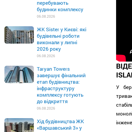
перебувають
будинки комплексу
06.08.2026
ЖК Sister у Києві: які
будівельні роботи
виконали у липні
2026 року
06.08.2026
ВІД
Taryan Towers
ISLA
завершує фінальний
етап будівництва:
У бер
інфраструктуру
комплексу готують
трива
до відкриття
стабі
06.08.2026
монол
Хід будівництва ЖК
інжене
«Варшавський 3» у