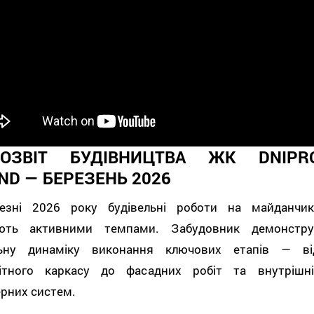
ЕОЗВІТ БУДІВНИЦТВА ЖК DNIPR
ND — БЕРЕЗЕНЬ 2026
езні 2026 року будівельні роботи на майданчик
ють активними темпами. Забудовник демонстру
льну динаміку виконання ключових етапів — ві
ітного каркасу до фасадних робіт та внутрішні
рних систем.