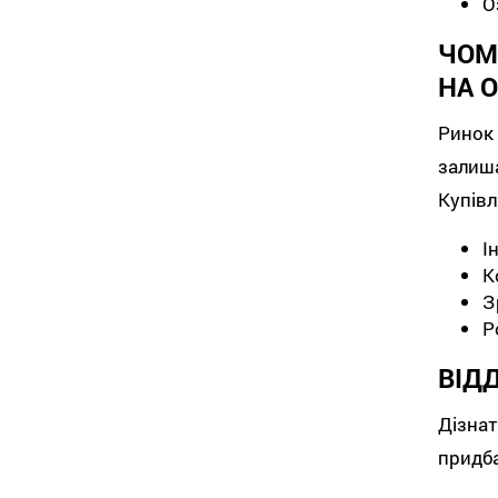
О
ЧОМ
НА 
Ринок
залиш
Купівл
І
К
З
Р
ВІД
Дізна
придба