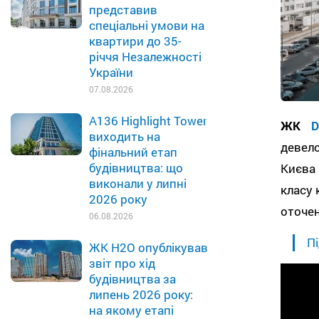
представив
спеціальні умови на
квартири до 35-
річчя Незалежності
України
07.08.2026
A136 Highlight Tower
ЖК
D
виходить на
девел
фінальний етап
будівництва: що
Києва 
виконали у липні
класу 
2026 року
оточен
06.08.2026
Пі
ЖК H2O опублікував
звіт про хід
будівництва за
липень 2026 року:
на якому етапі