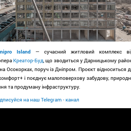
nipro Island
— сучасний житловий комплекс ві
опера
Креатор-Буд
, що зводиться у Дарницькому район
на Осокорках, поруч із Дніпром. Проєкт відноситься д
комфорт+ і поєднує малоповерхову забудову, природн
ня та продуману інфраструктуру.
дписуйся на наш Telegram - канал