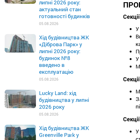
липні 2026 року:
ПРО
актуальний стан
готовності будинків
Секції
05.08.2026
У
В
Хід будівництва ЖК
к
«Діброва Парк» у
липні 2026 року:
П
будинок №8
У
введено в
М
експлуатацію
Секції
05.08.2026
М
Lucky Land: хід
З
будівництва у липні
п
2026 року
05.08.2026
Секції
Хід будівництва ЖК
У
Greenville Park у
с