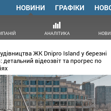
НОВИНИ
ГРАФІКИ
НОВ
ГОЛОВНЕ
МЕНЮ
ОВ
МПАНІЙ
АНАЛІТИКА
НОВИ
будівництва ЖК Dnipro Island у березні
: детальний відеозвіт та прогрес по
іях