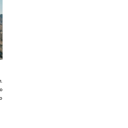
.
о
о