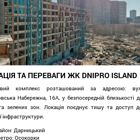
АЦІЯ ТА ПЕРЕВАГИ ЖК DNIPRO ISLAND
вий комплекс розташований за адресою: вул
вська Набережна, 16А, у безпосередній близькості д
та зелених зон. Локація поєднує тишу та доступ д
ї інфраструктури.
айон: Дарницький
етро: Осокорки