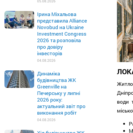
05.08.2026
Ірина Міхальова
представила Alliance
Novobud на Ukraine
Investment Congress
2026 та розповіла
про довіру
інвесторів
04.08.2026
ЛОК
Динаміка
будівництва ЖК
Житло
Greenville на
Дніпро
Печерську у липні
2026 року:
води 
актуальний звіт про
місько
виконання робіт
04.08.2026
Р
М
Хід будівництва ЖК