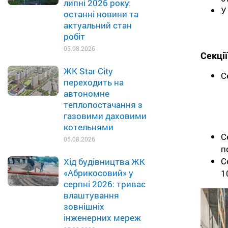
липні 2026 року:
У
останні новини та
актуальний стан
робіт
05.08.2026
Секції
ЖК Star City
С
переходить на
автономне
теплопостачання з
газовими даховими
котельнями
С
05.08.2026
п
С
Хід будівництва ЖК
«Абрикосовий» у
1
серпні 2026: триває
влаштування
зовнішніх
інженерних мереж