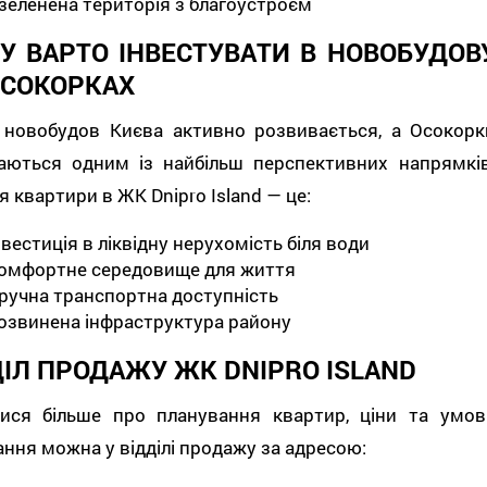
зеленена територія з благоустроєм
У ВАРТО ІНВЕСТУВАТИ В НОВОБУДОВ
ОСОКОРКАХ
 новобудов Києва активно розвивається, а Осокорк
аються одним із найбільш перспективних напрямків
я квартири в ЖК Dnipro Island — це:
нвестиція в ліквідну нерухомість біля води
омфортне середовище для життя
ручна транспортна доступність
озвинена інфраструктура району
ДІЛ ПРОДАЖУ ЖК DNIPRO ISLAND
тися більше про планування квартир, ціни та умов
ння можна у відділі продажу за адресою: