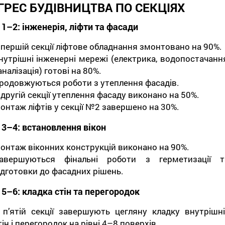
ГРЕС БУДІВНИЦТВА ПО СЕКЦІЯХ
 1–2: інженерія, ліфти та фасади
 першій секції ліфтове обладнання змонтовано на 90%.
нутрішні інженерні мережі (електрика, водопостачання
аналізація) готові на 80%.
родовжуються роботи з утеплення фасадів.
 другій секції утеплення фасаду виконано на 50%.
онтаж ліфтів у секції №2 завершено на 30%.
 3–4: встановлення вікон
онтаж віконних конструкцій виконано на 90%.
авершуються фінальні роботи з герметизації т
ідготовки до фасадних рішень.
 5–6: кладка стін та перегородок
 п’ятій секції завершують цегляну кладку внутрішні
тін і перегородок на рівні 4–8 поверхів.