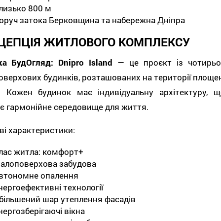
лизько 800 м
оруч затока Берковщина та набережна Дніпра
ЦЕПЦІЯ ЖИТЛОВОГО КОМПЛЕКСУ
ка БудОгляд: Dnipro Island
— це проєкт із чотирьо
верхових будинків, розташованих на території площе
а. Кожен будинок має індивідуальну архітектуру, щ
є гармонійне середовище для життя.
і характеристики:
лас житла: комфорт+
алоповерхова забудова
втономне опалення
нергоефективні технології
більшений шар утеплення фасадів
нергозберігаючі вікна