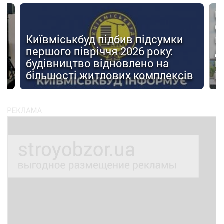
U
О
Київміськбуд підбив підсумки
м
першого півріччя 2026 року:
д
будівництво відновлено на
п
ів
більшості житлових комплексів
і