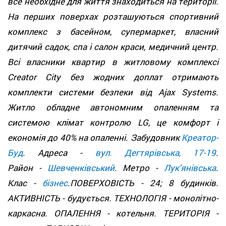
все необхідне для життя знаходиться на території.
На перших поверхах розташуються спортивний
комплекс з басейном, супермаркет, власний
дитячий садок, спа і салон краси, медичний центр.
Всі власники квартир в житловому комплексі
Creator City без жодних доплат отримають
комплекти системи безпеки від Ajax Systems.
Житло обладне автономним опаленням та
системою клімат контролю LG, це комфорт і
економія до 40% на опаленні. Забудовник
Креатор-
Буд
. Адреса -
вул. Дегтярівська, 17-19
.
Район -
Шевченківський
. Метро -
Лук'янівська
.
Клас -
бізнес
.ПОВЕРХОВІСТЬ - 24; 8 будинків.
АКТИВНІСТЬ - будується. ТЕХНОЛОГІЯ - монолітно-
каркасна. ОПАЛЕННЯ - котельня. ТЕРИТОРІЯ -