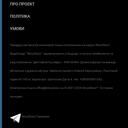
ПРО ПРОЕКТ
ПОЛІТИКА
УМОВИ
Передрук матеріалів можливий лише з посиланням на ресурс StroyObzor
(БудОгляд). "StroyObzor" зареєстровано у Нацраді з питань телебачення та
радіомовлення. Ідентифікатор медіа – R40-06464. Думка редакції не завжди
збігається з думкою автора. Керівник проєкту Олексій Карпушенко. Поштовий
індекс 61165 м. Харків вул. Шатилова Дача 4. тел. +380505801342.
Електронна пошта office@stroyobzor.ua © 2007-
2026 StroyObzor™. Усі права
захищені.
StroyObzor Телеграм