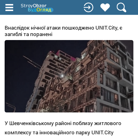
Перейти
до
основного
вмісту
Внаслідок нічної атаки пошкоджено UNIT.City, є
загиблі та поранені
У Шевченківському районі поблизу житлового
комплексу та інноваційного парку UNIT.City