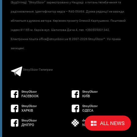
(БудОгляд). "StroyObzor" зареєстровано у Нацраді з питань телебачення та
радіомовлення. Ідентифікатор медіа – R40-06464. Думка редакції не завжди
збігається з думкою автора. Керівник проєкту Олексій Карпушенко. Поштовий
індекс 61165 м. Харків вул. Шатилова Дача 4. тел. +380505801342.
Електронна пошта office@stroyobzor.ua © 2007-
2026 StroyObzor™. Усі права
захищені.
StroyObzor Телеграм
StroyObzor
StroyObzor
FACEBOOK
КИЇВ
StroyObzor
StroyObzor
ХАРКІВ
ОДЕСА
StroyObzor
developed by
ALL NEWS
ДНІПРО
NETSOFTWARE