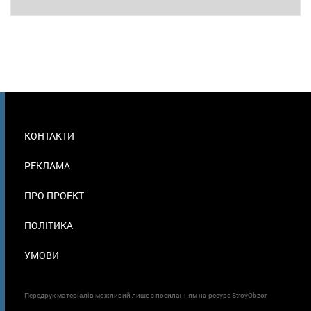
МЕНЮ
КОНТАКТИ
В
ПОДВАЛЕ
РЕКЛАМА
ПРО ПРОЕКТ
ПОЛІТИКА
УМОВИ
Передрук матеріалів можливий лише з посиланням на ресурс StroyObzor