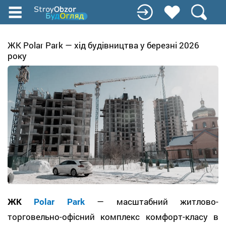
Перейти
до
основного
вмісту
ЖК Polar Park — хід будівництва у березні 2026
року
ЖК
Polar Park
— масштабний житлово-
торговельно-офісний комплекс комфорт-класу в