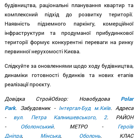
будівництва, раціональні планування квартир та
комплексний підхід до розвитку території.
Наявність підземного паркінгу, комерційної
інфраструктури та продуманої прибудинкової
території формує конкурентні переваги на ринку
первинної нерухомості Києва.
Слідкуйте за оновленнями щодо ходу будівництва,
динаміки готовності будинків та нових етапів
реалізації проєкту.
Довідка СтройОбзор: Новобудова
Polar
Park
. Забудовник -
Інтергал-Буд м.Київ
. Адреса
-
вул. Петра Калнишевського, 2
. РАЙОН
-
Оболонський
. МЕТРО -
Героїв
Дніпра
,
Мінська
,
Оболонь
. КЛАС