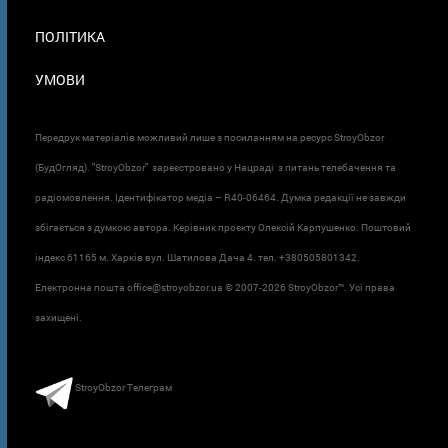
ПОЛІТИКА
УМОВИ
Передрук матеріалів можливий лише з посиланням на ресурс StroyObzor
(БудОгляд). "StroyObzor" зареєстровано у Нацраді з питань телебачення та
радіомовлення. Ідентифікатор медіа – R40-06464. Думка редакції не завжди
збігається з думкою автора. Керівник проєкту Олексій Карпушенко. Поштовий
індекс 61165 м. Харків вул. Шатилова Дача 4. тел. +380505801342.
Електронна пошта office@stroyobzor.ua © 2007-
2026 StroyObzor™. Усі права
захищені.
StroyObzor Телеграм