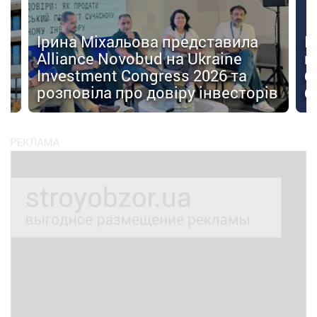
Ірина Міхальова представила
К
Alliance Novobud на Ukraine
п
Investment Congress 2026 та
б
розповіла про довіру інвесторів
б