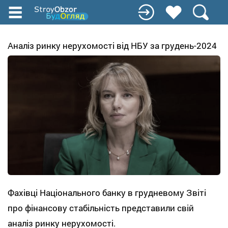
Перейти
до
основного
вмісту
Аналіз ринку нерухомості від НБУ за грудень-2024
Фахівці Національного банку в грудневому Звіті
про фінансову стабільність представили свій
аналіз ринку нерухомості.