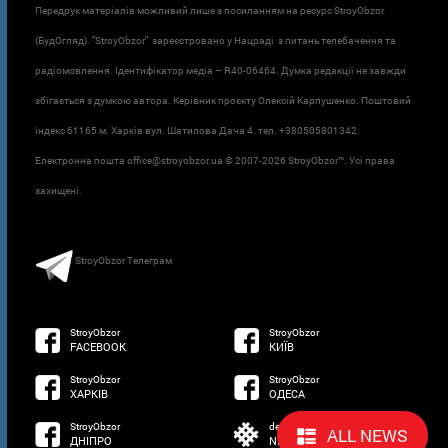
Передрук матеріалів можливий лише з посиланням на ресурс StroyObzor
(БудОгляд). "StroyObzor" зареєстровано у Нацраді з питань телебачення та
радіомовлення. Ідентифікатор медіа – R40-06464. Думка редакції не завжди
збігається з думкою автора. Керівник проєкту Олексій Карпушенко. Поштовий
індекс 61165 м. Харків вул. Шатилова Дача 4. тел. +380505801342.
Електронна пошта office@stroyobzor.ua © 2007-
2026 StroyObzor™. Усі права
захищені.
StroyObzor Телеграм
StroyObzor
StroyObzor
FACEBOOK
КИЇВ
StroyObzor
StroyObzor
ХАРКІВ
ОДЕСА
StroyObzor
developed by
ALL NEWS
ДНІПРО
NETSOFTWARE