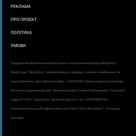
ПОДВАЛЕ
РЕКЛАМА
ПРО ПРОЕКТ
ПОЛІТИКА
УМОВИ
Передрук матеріалів можливий лише з посиланням на ресурс StroyObzor
(БудОгляд). "StroyObzor" зареєстровано у Нацраді з питань телебачення та
радіомовлення. Ідентифікатор медіа – R40-06464. Думка редакції не завжди
збігається з думкою автора. Керівник проєкту Олексій Карпушенко. Поштовий
індекс 61165 м. Харків вул. Шатилова Дача 4. тел. +380505801342.
Електронна пошта office@stroyobzor.ua © 2007-
2026 StroyObzor™. Усі права
захищені.