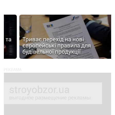
а
Триває перехід на нові
європейські правила для
Я
будівельної продукції
с