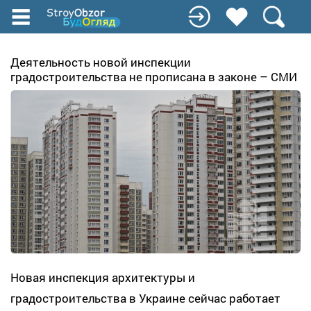
Перейти
до
основного
вмісту
Деятельность новой инспекции
градостроительства не прописана в законе – СМИ
Новая инспекция архитектуры и
градостроительства в Украине сейчас работает