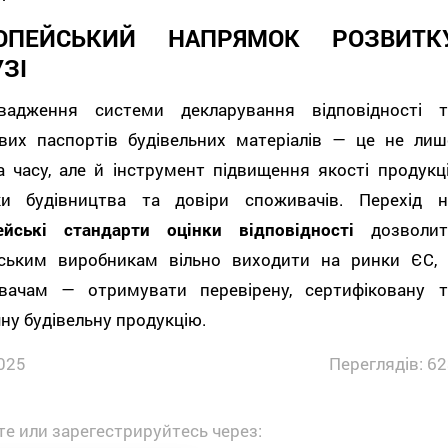
ОПЕЙСЬКИЙ НАПРЯМОК РОЗВИТК
ЗІ
вадження системи декларування відповідності т
вих паспортів будівельних матеріалів — це не лиш
 часу, але й інструмент підвищення якості продукції
ки будівництва та довіри споживачів. Перехід н
ейські стандарти оцінки відповідності
дозволит
нським виробникам вільно виходити на ринки ЄС, 
вачам — отримувати перевірену, сертифіковану т
ну будівельну продукцію.
025
Переглядів: 62
е или зарегестрируйтесь через: