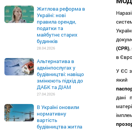
МОД
Житлова реформа в
Наразі
Україні: нові
сист
правила оренди,
податки та
Україн
майбутнє старих
докум
будинків
(CPR)
,
28.04.2026
в Євр
Альтернатива в
адмінпослугах у
У ЄС 
будівництві: навіщо
який
змінюють підхід до
ДАБК та ДІАМ
паспор
27.04.2026
дані 
мате
В Україні оновили
нормативну
імплем
вартість
прозо
будівництва житла