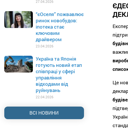
27.04.2026
ЄДЕ
ДЕК
“єОселя” пожвавлює
ринок новобудов:
Експе
іпотека стає
ключовим
підтр
драйвером
будів
23.04.2026
важлив
Україна та Японія
вироб
готують новий етап
список
співпраці у сфері
управління
Це но
відходами від
руйнувань
декл
22.04.2026
будіве
підтв
ВСІ НОВИНИ
Украї
станда