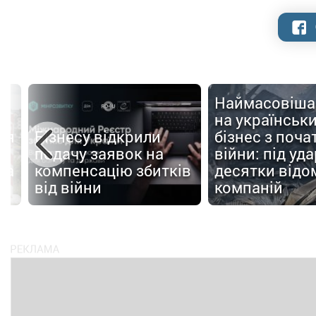
Наймасовіша
на українськ
ня
Бізнесу відкрили
бізнес з поча
подачу заявок на
війни: під уд
та
компенсацію збитків
десятки відо
від війни
компаній