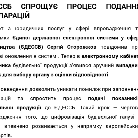
ССБ СПРОЩУЄ ПРОЦЕС ПОДАНН
ЛАРАЦІЙ
рт з юридичних послуг у сфері впровадження т
имки
Єдиної державної електронної системи у сфер
ництва (ЄДЕССБ)
Сергій Сторожков
повідомив пр
і оновлення в системі. Тепер в
електронному кабінет
ника
будівельної продукції з’явився зручний
випадни
 для вибору органу з оцінки відповідності
.
вовведення дозволить уникати помилок при заповненн
арацій та спростить процес
подачі показникі
льної продукції
до ЄДЕССБ. Такий крок — чергов
ердження того, що цифровізація будівельної галузі 
ні впевнено розвивається у напрямку європейськи
ртів.