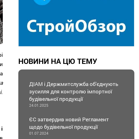
і
НОВИНИ НА ЦЮ ТЕМУ
и
а
а
ДІАМ і Держмитслужба об'єднують
зусилля для контролю імпортної
.
будівельної продукції
24.01.2025
ЄС затвердив новий Регламент
щодо будівельної продукції
і
01.07.2024
в