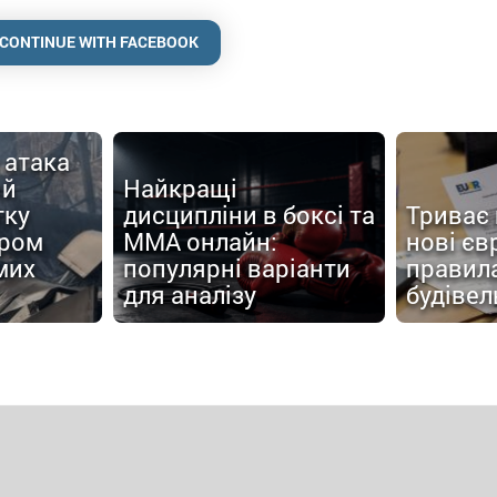
CONTINUE WITH FACEBOOK
 атака
ий
Найкращі
тку
дисципліни в боксі та
Триває 
аром
MMA онлайн:
нові єв
мих
популярні варіанти
правил
для аналізу
будівел