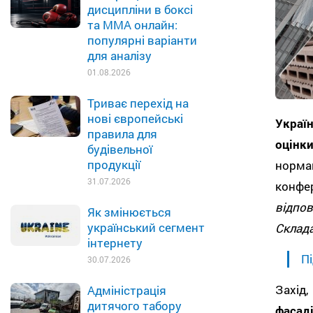
дисципліни в боксі
та MMA онлайн:
популярні варіанти
для аналізу
01.08.2026
Триває перехід на
нові європейські
Украї
правила для
оцінки
будівельної
продукції
норма
31.07.2026
конфе
відпо
Як змінюється
український сегмент
Склада
інтернету
Пі
30.07.2026
Захід
Адміністрація
дитячого табору
фасад