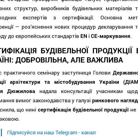
вних структур, виробників будівельних матеріалів т
родних експертів з сертифікації. Основна мет
ренції — роз’яснення нових процедур декларування т
ду до європейських стандартів
EN
і
CE-маркування
.
ТИФІКАЦІЯ БУДІВЕЛЬНОЇ ПРОДУКЦІЇ 
АЇНІ: ДОБРОВІЛЬНА, АЛЕ ВАЖЛИВА
ас практичного семінару заступниця Голови
Державно
кції архітектури та містобудування України (ДІАМ
ія Дюжилова
надала консультації учасникам щод
ання вимог законодавства у галузі
ринкового нагляд
снила, що нині
сертифікація будівельної продукції
не 
язковою.
Підписуйся на наш Telegram - канал