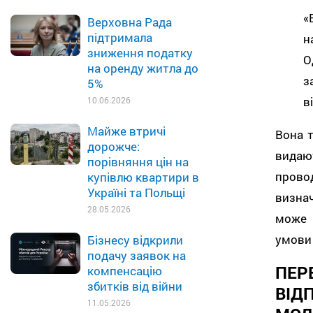
«
Верховна Рада
підтримала
н
зниження податку
О
на оренду житла до
з
5%
в
10.06.2026
Майже втричі
Вона 
дорожче:
видаю
порівняння цін на
прово
купівлю квартири в
Україні та Польщі
визна
28.05.2026
може 
умови 
Бізнесу відкрили
подачу заявок на
ПЕР
компенсацію
збитків від війни
ВІД
11.05.2026