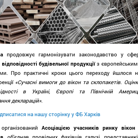
на
продовжує гармонізувати законодавство у сфер
 відповідності будівельної продукції
з європейським
ми. Про практичні кроки цього переходу йшлося н
ренції
«Сучасні вимоги до вікон та склопакетів. Оцінк
відності в Україні, Європі та Північній Америці
ння декларацій»
.
дписатися на нашу сторінку у ФБ Харків
, організований
Асоціацією учасників ринку вікон 
ів
, об’єднав провідних фахівців галузі, представникі