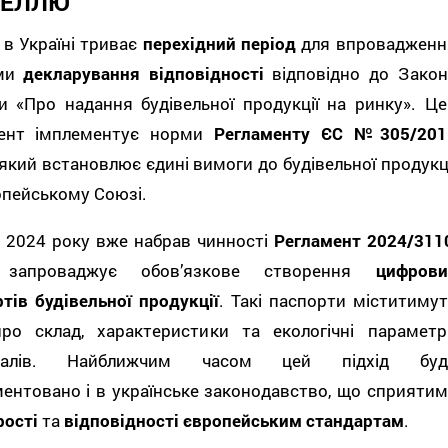
ЕЛЛЮ
 в Україні триває
перехідний період
для впровадженн
еми
декларування відповідності
відповідно до Закон
и «Про надання будівельної продукції на ринку». Це
ент імплементує норми
Регламенту ЄС №305/201
 який встановлює єдині вимоги до будівельної продукц
опейському Союзі.
з 2024 року вже набрав чинності
Регламент 2024/311
 запроваджує обов’язкове створення
цифрови
тів будівельної продукції
. Такі паспорти міститимут
про склад, характеристики та екологічні параметр
ріалів. Найближчим часом цей підхід буд
ентовано і в українське законодавство, що сприятим
рості
та
відповідності європейським стандартам
.