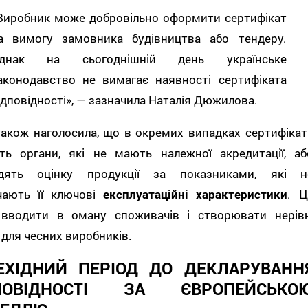
Виробник може добровільно оформити сертифікат
а вимогу замовника будівництва або тендеру.
днак на сьогоднішній день українське
аконодавство не вимагає наявності сертифіката
ідповідності», — зазначила Наталія Дюжилова.
також наголосила, що в окремих випадках сертифікат
ть органи, які не мають належної акредитації, аб
дять оцінку продукції за показниками, які н
чають її ключові
експлуатаційні характеристики
. Ц
вводити в оману споживачів і створювати нерівн
для чесних виробників.
ЕХІДНИЙ ПЕРІОД ДО ДЕКЛАРУВАНН
ПОВІДНОСТІ ЗА ЄВРОПЕЙСЬКО