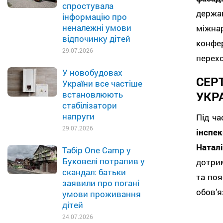
спростувала
держа
інформацію про
неналежні умови
міжна
відпочинку дітей
конфе
29.07.2026
перехо
У новобудовах
СЕР
України все частіше
УКР
встановлюють
стабілізатори
напруги
Під ч
29.07.2026
інспе
Натал
Табір One Camp у
Буковелі потрапив у
дотрим
скандал: батьки
та поя
заявили про погані
обов’
умови проживання
дітей
24.07.2026