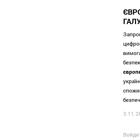
ЄВР
ГАЛУ
Запро
цифро
вимога
безпе
європ
украї
спожи
безпеч
3.11.2
Войдит