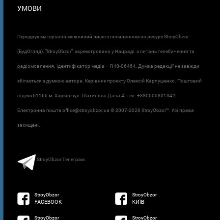
УМОВИ
Передрук матеріалів можливий лише з посиланням на ресурс StroyObzor
(БудОгляд). "StroyObzor" зареєстровано у Нацраді з питань телебачення та
радіомовлення. Ідентифікатор медіа – R40-06464. Думка редакції не завжди
збігається з думкою автора. Керівник проєкту Олексій Карпушенко. Поштовий
індекс 61165 м. Харків вул. Шатилова Дача 4. тел. +380505801342.
Електронна пошта office@stroyobzor.ua © 2007-
2026 StroyObzor™. Усі права
захищені.
StroyObzor Телеграм
StroyObzor
StroyObzor
FACEBOOK
КИЇВ
StroyObzor
StroyObzor