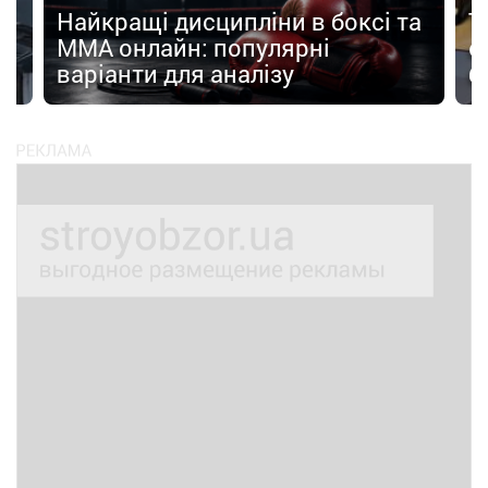
Найкращі дисципліни в боксі та
Т
MMA онлайн: популярні
є
варіанти для аналізу
б