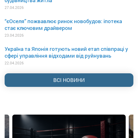
будівництва житла
27.04.2026
“єОселя” пожвавлює ринок новобудов: іпотека
стає ключовим драйвером
23.04.2026
Україна та Японія готують новий етап співпраці у
сфері управління відходами від руйнувань
22.04.2026
ВСІ НОВИНИ