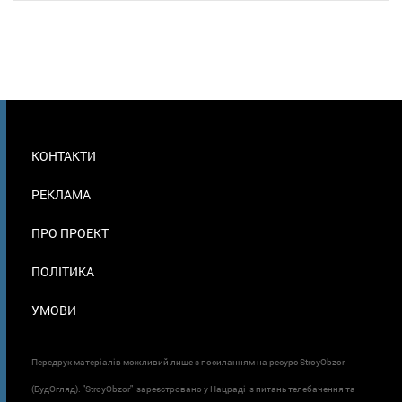
МЕНЮ
КОНТАКТИ
В
ПОДВАЛЕ
РЕКЛАМА
ПРО ПРОЕКТ
ПОЛІТИКА
УМОВИ
Передрук матеріалів можливий лише з посиланням на ресурс StroyObzor
(БудОгляд). "StroyObzor" зареєстровано у Нацраді з питань телебачення та