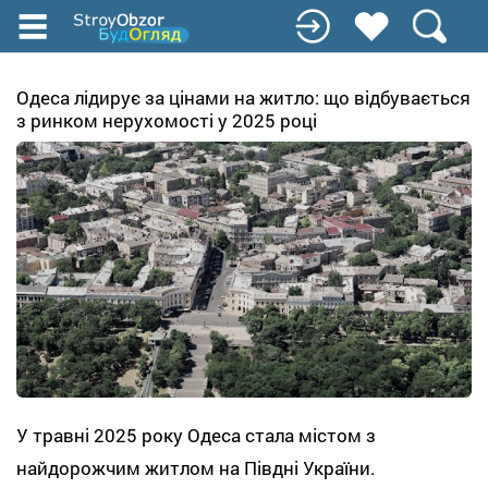
Перейти
до
основного
вмісту
Одеса лідирує за цінами на житло: що відбувається
з ринком нерухомості у 2025 році
У травні 2025 року Одеса стала містом з
найдорожчим житлом на Півдні України.