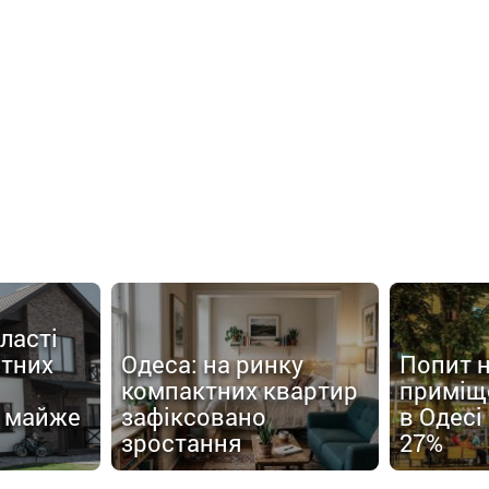
ласті
атних
Одеса: на ринку
Попит 
компактних квартир
приміщ
 майже
зафіксовано
в Одесі
зростання
27%