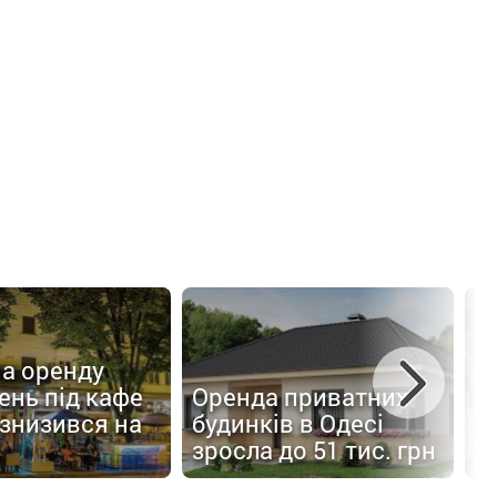
Р
на оренду
У
ень під кафе
Оренда приватних
п
 знизився на
будинків в Одесі
з
зросла до 51 тис. грн
з