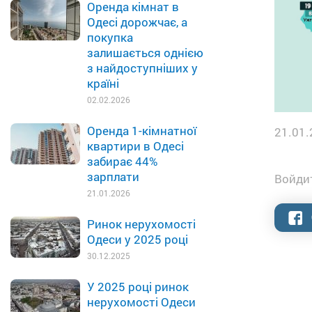
Оренда кімнат в
Одесі дорожчає, а
покупка
залишається однією
з найдоступніших у
країні
02.02.2026
Оренда 1-кімнатної
21.01.
квартири в Одесі
забирає 44%
зарплати
Войдит
21.01.2026
Ринок нерухомості
Одеси у 2025 році
30.12.2025
У 2025 році ринок
нерухомості Одеси