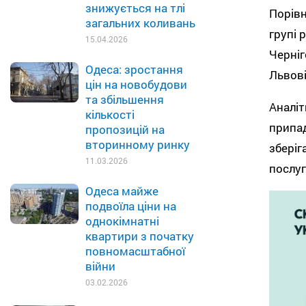
знижується на тлі
Порівн
загальних коливань
групі 
15.04.2026
Черніг
Одеса: зростання
Львові
цін на новобудови
та збільшення
Аналіт
кількості
припад
пропозицій на
вторинному ринку
зберіг
11.03.2026
послуг
Одеса майже
подвоїла ціни на
однокімнатні
квартири з початку
повномасштабної
війни
03.02.2026