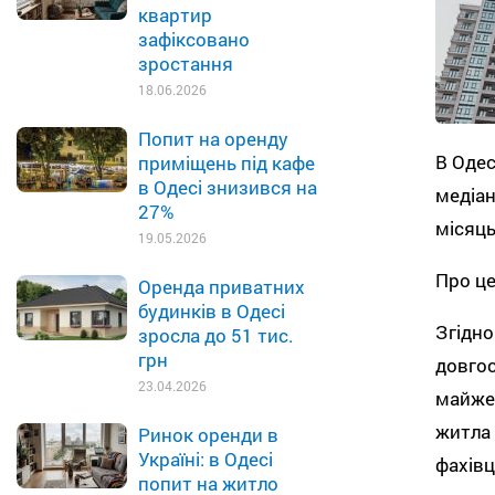
квартир
зафіксовано
зростання
18.06.2026
Попит на оренду
В Одес
приміщень під кафе
в Одесі знизився на
медіан
27%
місяць
19.05.2026
Про це
Оренда приватних
будинків в Одесі
Згідно
зросла до 51 тис.
грн
довгос
23.04.2026
майже 
житла 
Ринок оренди в
Україні: в Одесі
фахівц
попит на житло