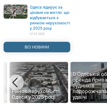
Одеса лідирує за
цінами на житло: що
відбувається з
ринком нерухомості
у 2025 році
07.07.2025
ВСІ НОВИНИ
В Одеській об
оренда прив
будинків
Ринок нерухомості
подорожчала
Одеси у 2025 році
удвічі