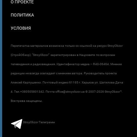
О ПРОЕКТЕ
ПОЛИТИКА
УСЛОВИЯ
Перепечатка материалов возможна только со ссылкой на ресурс StroyObzor
(СтройОбзор). "StroyObzor" зарегистрирован в Нацсовете по вопросам
телевидения и радиовещания. Идентификатор медиа – R40-06464. Мнение
редакции не всегда совпадает с мнением автора. Руководитель проекта
Алексей Карпушенко. Почтовый индекс 61165 г. Харьков ул. Шатилова Дача
4. Тел.+380505801342. Почта office@stroyobzor.ua © 2007-
2026 StroyObzor™.
Все права защищены.
StroyObzor Телеграмм