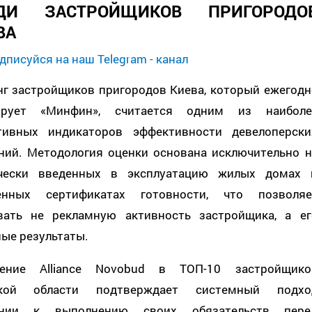
ДИ ЗАСТРОЙЩИКОВ ПРИГОРОДО
ВА
дписуйся на наш Telegram - канал
нг застройщиков пригородов Киева, который ежегодн
рует «Минфин», считается одним из наиболе
тивных индикаторов эффективности девелоперски
ний. Методология оценки основана исключительно н
чески введенных в эксплуатацию жилых домах 
енных сертификатах готовности, что позволяе
вать не рекламную активность застройщика, а ег
ые результаты.
ение Alliance Novobud в ТОП-10 застройщико
ской области подтверждает системный подхо
ании к выполнению своих обязательств пере