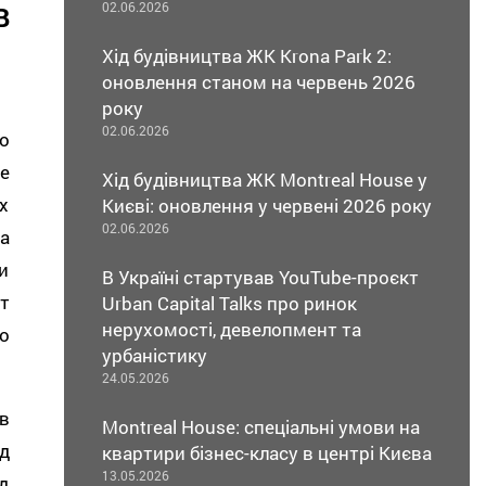
02.06.2026
В
Хід будівництва ЖК Krona Park 2:
оновлення станом на червень 2026
року
02.06.2026
о
е
Хід будівництва ЖК Montreal House у
х
Києві: оновлення у червені 2026 року
02.06.2026
а
и
В Україні стартував YouTube-проєкт
т
Urban Capital Talks про ринок
нерухомості, девелопмент та
о
урбаністику
24.05.2026
в
Montreal House: спеціальні умови на
д
квартири бізнес-класу в центрі Києва
13.05.2026
д