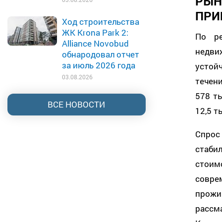
РЫ
ПРИ
Ход строительства
ЖК Krona Park 2:
По ре
Alliance Novobud
недви
обнародовал отчет
за июль 2026 года
устой
03.08.2026
течен
578 т
ВСЕ НОВОСТИ
12,5 т
Спрос 
стаб
стои
совре
прожи
рассм