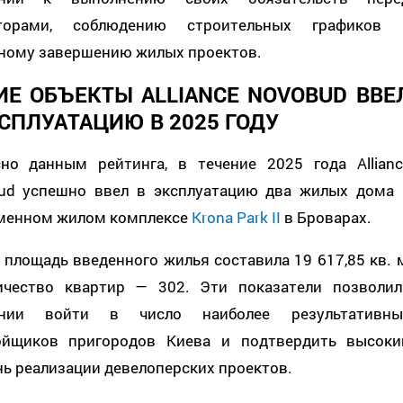
торами, соблюдению строительных графиков 
ному завершению жилых проектов.
ИЕ ОБЪЕКТЫ ALLIANCE NOVOBUD ВВЕ
КСПЛУАТАЦИЮ В 2025 ГОДУ
сно данным рейтинга, в течение 2025 года Allianc
ud успешно ввел в эксплуатацию два жилых дома 
менном жилом комплексе
Krona Park II
в Броварах.
площадь введенного жилья составила 19 617,85 кв. м
ичество квартир — 302. Эти показатели позволил
ании войти в число наиболее результативны
ойщиков пригородов Киева и подтвердить высоки
ь реализации девелоперских проектов.