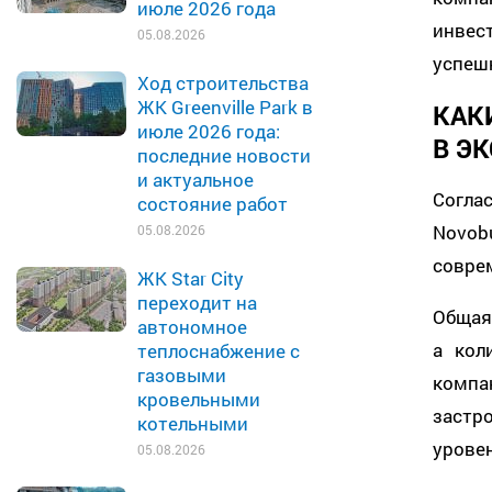
июле 2026 года
инвес
05.08.2026
успеш
Ход строительства
ЖК Greenville Park в
КАК
июле 2026 года:
В Э
последние новости
и актуальное
Согла
состояние работ
Novob
05.08.2026
совре
ЖК Star City
переходит на
Общая 
автономное
а кол
теплоснабжение с
газовыми
комп
кровельными
застр
котельными
уровен
05.08.2026