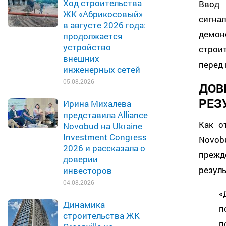
Ход строительства
Ввод 
ЖК «Абрикосовый»
сигна
в августе 2026 года:
демон
продолжается
устройство
строи
внешних
перед
инженерных сетей
05.08.2026
ДОВ
РЕЗ
Ирина Михалева
представила Alliance
Как о
Novobud на Ukraine
Investment Congress
Novob
2026 и рассказала о
прежд
доверии
резул
инвесторов
04.08.2026
«
Динамика
п
строительства ЖК
п