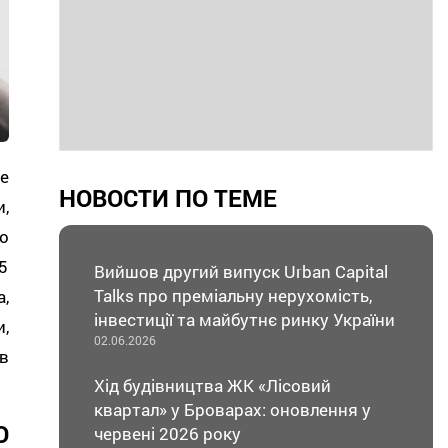
е
НОВОСТИ ПО ТЕМЕ
,
о
5
Вийшов другий випуск Urban Capital
Talks про преміальну нерухомість,
,
інвестиції та майбутнє ринку України
,
02.06.2026
в
Хід будівництва ЖК «Лісовий
квартал» у Броварах: оновлення у
О
червені 2026 року