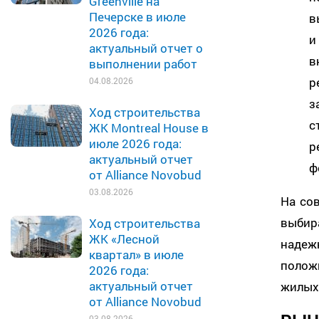
Greenville на
Печерске в июле
в
2026 года:
и
актуальный отчет о
в
выполнении работ
р
04.08.2026
з
Ход строительства
с
ЖК Montreal House в
июле 2026 года:
р
актуальный отчет
ф
от Alliance Novobud
03.08.2026
На со
выбир
Ход строительства
ЖК «Лесной
наде
квартал» в июле
полож
2026 года:
актуальный отчет
жилых
от Alliance Novobud
03.08.2026