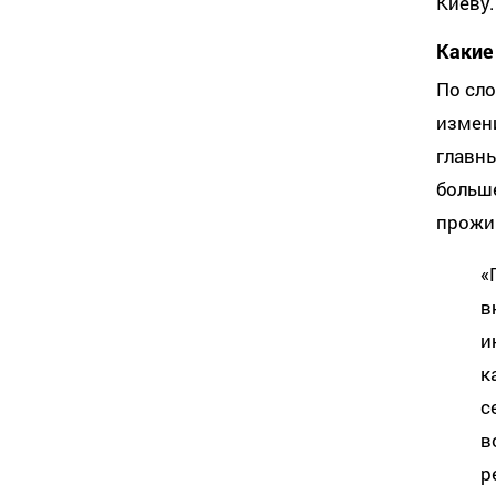
Киеву.
Какие
По сл
измен
главн
больш
прожи
«
в
и
к
с
в
р