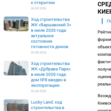
к открытию
СРЕ
06.08.2026
КИЕ
Ход строительства
Пі
ЖК «Варшавский 3»
в июле 2026 года:
Рейти
актуальное
форми
состояние
готовности домов
объек
05.08.2026
компа
факти
Ход строительства
ЖК «Дубрава Парк»
получ
в июле 2026 года:
оцени
дом №8 введен в
реальн
эксплуатацию
05.08.2026
Вхожд
Lucky Land: ход
Киев
строительства в
комп