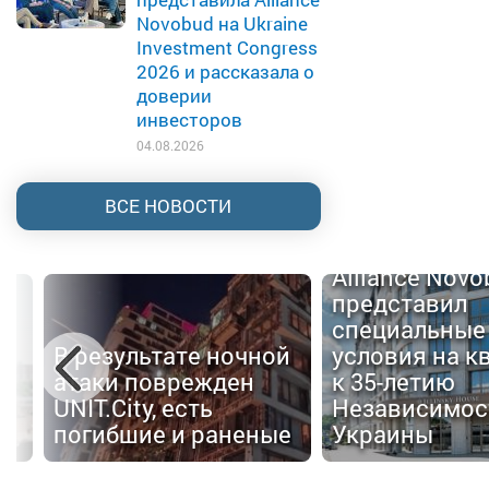
Novobud на Ukraine
Investment Congress
2026 и рассказала о
доверии
инвесторов
04.08.2026
ВСЕ НОВОСТИ
Alliance Nov
представил
специальные
В результате ночной
условия на к
атаки поврежден
к 35-летию
UNIT.City, есть
Независимос
погибшие и раненые
Украины