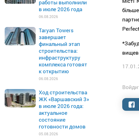
місті 
работы выполнили
в июле 2026 года
більш
06.08.2026
партн
Perfec
Taryan Towers
завершает
*Забу
финальный этап
строительства:
вищев
инфраструктуру
комплекса готовят
17.01.
к открытию
06.08.2026
Войдит
Ход строительства
ЖК «Варшавский 3»
в июле 2026 года:
актуальное
состояние
готовности домов
05.08.2026