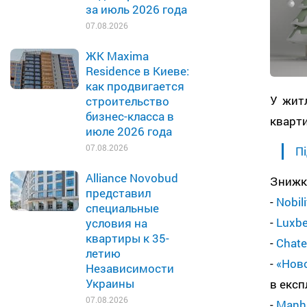
за июль 2026 года
07.08.2026
ЖК Maxima
Residence в Киеве:
как продвигается
​​​​У 
строительство
бизнес-класса в
кварти
июле 2026 года
07.08.2026
Пі
Alliance Novobud
Знижки
представил
-
Nobili
специальные
-
Luxbe
условия на
квартиры к 35-
-
Chate
летию
-
«Нов
Независимости
Украины
в експ
07.08.2026
-
Manha