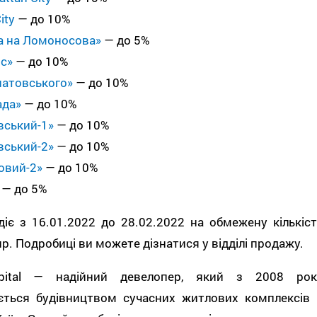
ity
— до 10%
а на Ломоносова»
— до 5%
с»
— до 10%
натовського»
— до 10%
ада»
— до 10%
вський-1»
— до 10%
вський-2»
— до 10%
овий-2»
— до 10%
— до 5%
діє з 16.01.2022 до 28.02.2022 на обмежену кількіст
р. Подробиці ви можете дізнатися у відділі продажу.
pital — надійний девелопер, який з 2008 рок
ється будівництвом сучасних житлових комплексів 