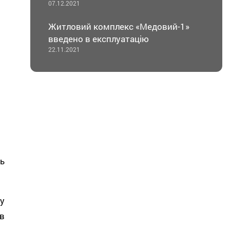
07.12.2021
Житловий комплекс «Медовий-1»
введено в експлуатацію
22.11.2021
ь
у
в