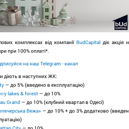
житлових комплексах від компанії
BudCapital
діє акція н
ри при 100% оплаті*.
дписуйся на наш Telegram - канал
 діють в наступних ЖК:
ty
— до 5% (введено в експлуатацію)
rry lakes & forest
— до 10%
au Grand
— до 10% (клубний квартал в Одесі)
опечерська Вежа»
— до 10% + до 3% додатково (введен
луатацію)
ttan City
— до 10%