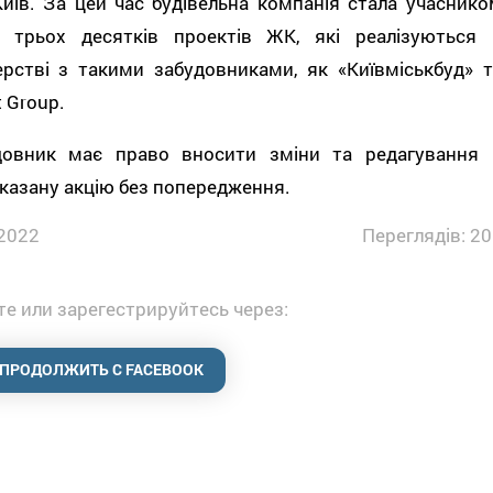
Київ. За цей час будівельна компанія стала учаснико
е трьох десятків проектів ЖК, які реалізуються 
ерстві з такими забудовниками, як «Київміськбуд» т
t Grouр.
довник має право вносити зміни та редагування 
казану акцію без попередження.
2022
Переглядів: 20
е или зарегестрируйтесь через:
ПРОДОЛЖИТЬ С FACEBOOK