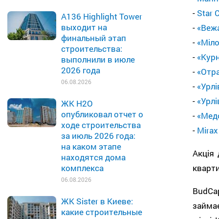
-
Star C
A136 Highlight Tower
выходит на
-
«Веж
финальный этап
-
«Міло
строительства:
-
«Кур
выполнили в июле
2026 года
-
«Отр
06.08.2026
-
«Урлі
-
«Урлі
ЖК H2O
опубликовал отчет о
-
«Мед
ходе строительства
-
Mirax
за июль 2026 года:
на каком этапе
Акція 
находятся дома
кварти
комплекса
06.08.2026
BudCa
ЖК Sister в Киеве:
займа
какие строительные