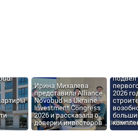
Киевго
obud
подвел 
Ирина Михалева
первог
представила Alliance
2026 го
вартиры
Novobud на Ukraine
строит
Investment Congress
возобн
ти
2026 и рассказала о
больши
доверии инвесторов
компле