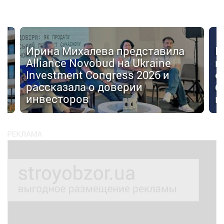
Ирина Михалева представила
К
Alliance Novobud на Ukraine
п
Investment Congress 2026 и
с
рассказала о доверии
б
инвесторов
к