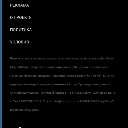
ПОДВАЛЕ
РЕКЛАМА
О ПРОЕКТЕ
ПОЛИТИКА
УСЛОВИЯ
Перепечатка материалов возможна только со ссылкой на ресурс StroyObzor
(СтройОбзор). "StroyObzor" зарегистрирован в Нацсовете по вопросам
телевидения и радиовещания. Идентификатор медиа – R40-06464. Мнение
редакции не всегда совпадает с мнением автора. Руководитель проекта
Алексей Карпушенко. Почтовый индекс 61165 г. Харьков ул. Шатилова Дача
4. Тел.+380505801342. Почта office@stroyobzor.ua © 2007-
2026 StroyObzor™.
Все права защищены.