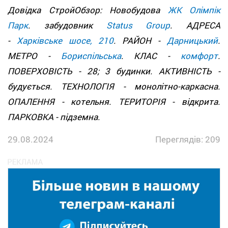
Довідка СтройОбзор: Новобудова
ЖК Олімпік
Парк
. забудовник
Status Group
. АДРЕСА
-
Харківське шосе, 210
. РАЙОН -
Дарницький
.
МЕТРО -
Бориспільська
. КЛАС -
комфорт
.
ПОВЕРХОВІСТЬ - 28; 3 будинки. АКТИВНІСТЬ -
будується. ТЕХНОЛОГІЯ - монолітно-каркасна.
ОПАЛЕННЯ - котельня. ТЕРИТОРІЯ - відкрита.
ПАРКОВКА - підземна.
29.08.2024
Переглядів: 209