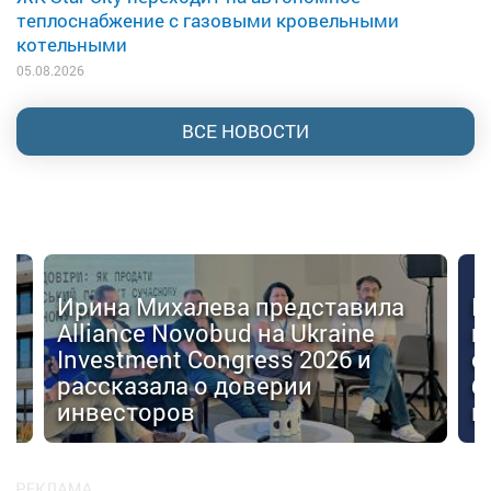
теплоснабжение с газовыми кровельными
котельными
05.08.2026
ВСЕ НОВОСТИ
Ирина Михалева представила
К
Alliance Novobud на Ukraine
п
Investment Congress 2026 и
с
рассказала о доверии
б
инвесторов
к