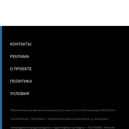
МЕНЮ
КОНТАКТЫ
В
ПОДВАЛЕ
РЕКЛАМА
О ПРОЕКТЕ
ПОЛИТИКА
УСЛОВИЯ
Перепечатка материалов возможна только со ссылкой на ресурс StroyObzor
(СтройОбзор). "StroyObzor" зарегистрирован в Нацсовете по вопросам
телевидения и радиовещания. Идентификатор медиа – R40-06464. Мнение