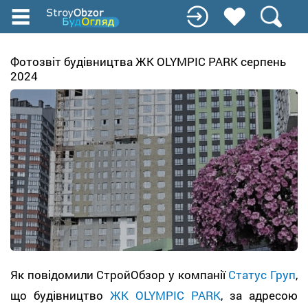
Перейти
к
основному
содержанию
Фотозвіт будівництва ЖК OLYMPIC PARK серпень
2024
Як повідомили СтройОбзор у компанії
Статус Груп
,
що будівництво
ЖК OLYMPIC PARK
, за адресою