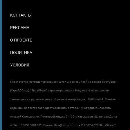
МЕНЮ
КОНТАКТЫ
В
ПОДВАЛЕ
РЕКЛАМА
О ПРОЕКТЕ
ПОЛИТИКА
УСЛОВИЯ
Перепечатка материалов возможна только со ссылкой на ресурс StroyObzor
(СтройОбзор). "StroyObzor" зарегистрирован в Нацсовете по вопросам
телевидения и радиовещания. Идентификатор медиа – R40-06464. Мнение
редакции не всегда совпадает с мнением автора. Руководитель проекта
Алексей Карпушенко. Почтовый индекс 61165 г. Харьков ул. Шатилова Дача
4. Тел.+380505801342. Почта office@stroyobzor.ua © 2007-
2026 StroyObzor™.