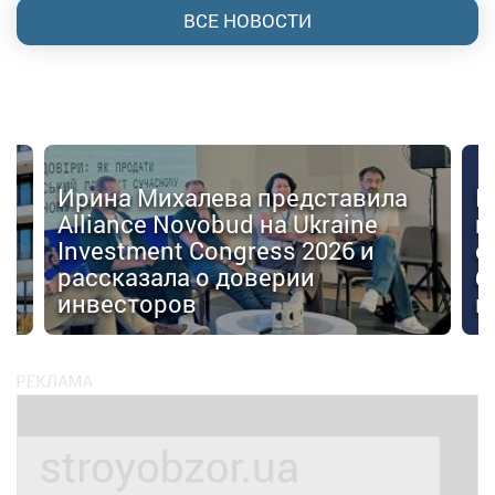
ВСЕ НОВОСТИ
Ирина Михалева представила
К
Alliance Novobud на Ukraine
п
Investment Congress 2026 и
с
рассказала о доверии
б
инвесторов
к