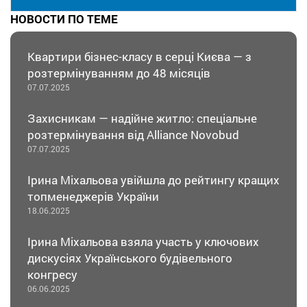
НОВОСТИ ПО ТЕМЕ
Квартири бізнес-класу в серці Києва — з
розтермінуванням до 48 місяців
07.07.2025
Захисникам — надійне житло: спеціальне
розтермінування від Alliance Novobud
07.07.2025
Ірина Міхальова увійшла до рейтингу кращих
топменеджерів України
18.06.2025
Ірина Міхальова взяла участь у ключових
дискусіях Українського будівельного
конгресу
06.06.2025