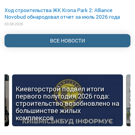
Ход строительства ЖК Krona Park 2: Alliance
Novobud обнародовал отчет за июль 2026 года
03.08.2026
ВСЕ НОВОСТИ
Киевгорстрой подвел итоги
U
первого полугодия 2026 года:
А
строительство возобновлено на
у
большинстве жилых
г
комплексов
м