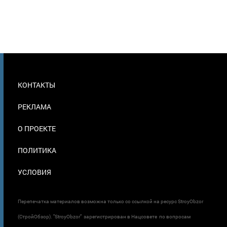
МЕНЮ
КОНТАКТЫ
В
ПОДВАЛЕ
РЕКЛАМА
О ПРОЕКТЕ
ПОЛИТИКА
УСЛОВИЯ
Перепечатка материалов возможна только со ссылкой на ресурс StroyObzor
(СтройОбзор). "StroyObzor" зарегистрирован в Нацсовете по вопросам