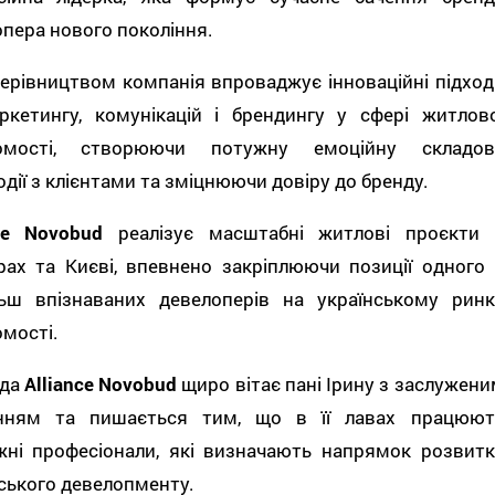
пера нового покоління.
 керівництвом компанія впроваджує інноваційні підход
ркетингу, комунікацій і брендингу у сфері житлово
омості, створюючи потужну емоційну складов
дії з клієнтами та зміцнюючи довіру до бренду.
nce Novobud
реалізує масштабні житлові проєкти 
рах та Києві, впевнено закріплюючи позиції одного 
льш впізнаваних девелоперів на українському ринк
мості.
да
Alliance Novobud
щиро вітає пані Ірину з заслужени
нням та пишається тим, що в її лавах працюют
жні професіонали, які визначають напрямок розвитк
ського девелопменту.