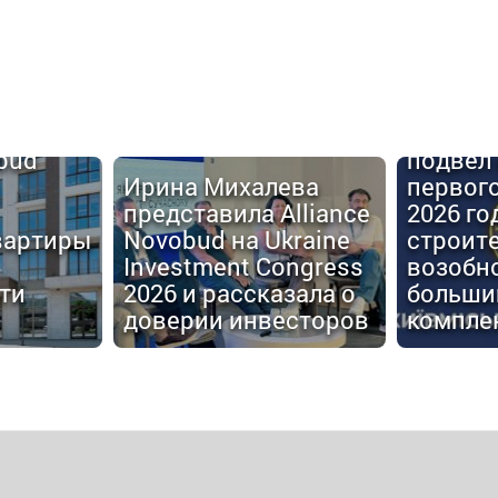
Киевго
obud
подвел 
Ирина Михалева
первог
представила Alliance
2026 го
вартиры
Novobud на Ukraine
строит
Investment Congress
возобн
ти
2026 и рассказала о
больши
доверии инвесторов
компле