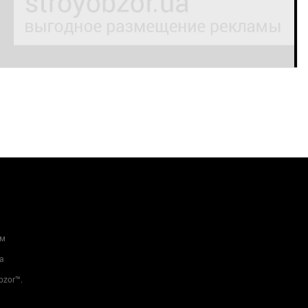
ам
а
bzor™.