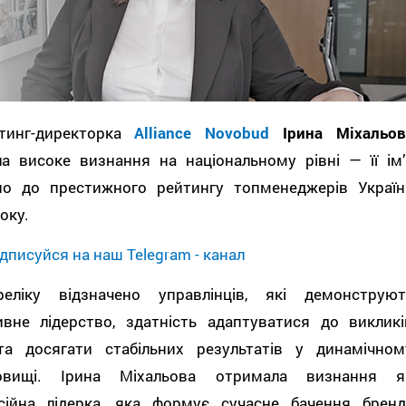
тинг-директорка
Alliance Novobud
Ірина Міхальов
ла високе визнання на національному рівні — її ім’
но до престижного рейтингу топменеджерів Україн
оку.
дписуйся на наш Telegram - канал
еліку відзначено управлінців, які демонструют
ивне лідерство, здатність адаптуватися до викликі
та досягати стабільних результатів у динамічном
овищі. Ірина Міхальова отримала визнання я
сійна лідерка, яка формує сучасне бачення бренд