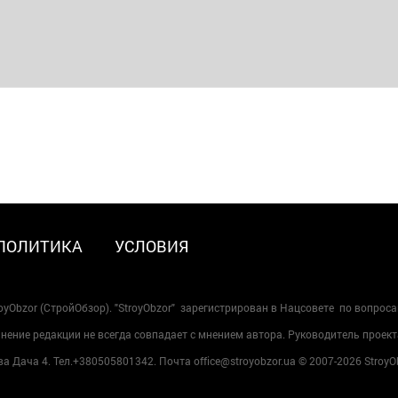
ПОЛИТИКА
УСЛОВИЯ
oyObzor (СтройОбзор). "StroyObzor" зарегистрирован в Нацсовете по вопрос
ение редакции не всегда совпадает с мнением автора. Руководитель проект
 Дача 4. Тел.+380505801342. Почта office@stroyobzor.ua © 2007-
2026 StroyO