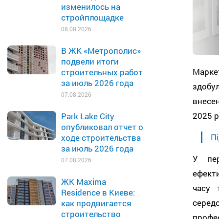
изменилось на
стройплощадке
08.08.2026
В ЖК «Метрополис»
подвели итоги
Марке
строительных работ
за июль 2026 года
здобу
07.08.2026
внесе
2025 р
Park Lake City
опубликовал отчет о
Пі
ходе строительства
за июль 2026 года
У пер
07.08.2026
ефект
ЖК Maxima
часу 
Residence в Киеве:
серед
как продвигается
строительство
профе