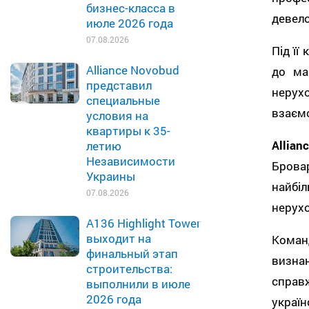
бизнес-класса в
девело
июле 2026 года
07.08.2026
Під її
Alliance Novobud
до ма
представил
нерух
специальные
взаємо
условия на
квартиры к 35-
Allia
летию
Независимости
Брова
Украины
найбі
07.08.2026
нерухо
A136 Highlight Tower
выходит на
Коман
финальный этап
визна
строительства:
справ
выполнили в июле
2026 года
україн