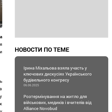
а
я
НОВОСТИ ПО ТЕМЕ
и
Ірина Міхальова взяла участь у
ключових дискусіях Українського
будівельного конгресу
ь
06.06.2025
в
у
Розтермінування на житло для
військових, медиків і вчителів від
к
Alliance Novobud
у