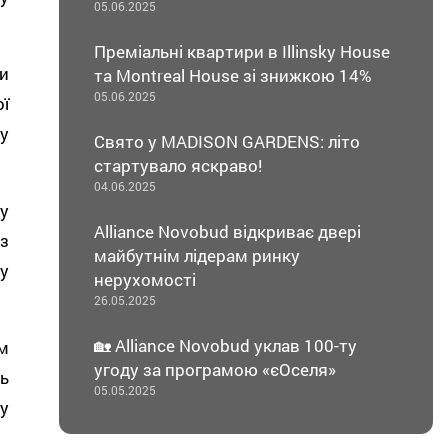
05.06.2025
Преміальні квартири в Illinsky House
и
та Montreal House зі знижкою 14%
05.06.2025
ї
у
Свято у MADISON GARDENS: літо
стартувало яскраво!
04.06.2025
у
Alliance Novobud відкриває двері
з
майбутнім лідерам ринку
у
нерухомості
26.05.2025
🏡 Alliance Novobud уклав 100-ту
м
угоду за програмою «єОселя»
ь
05.05.2025
у