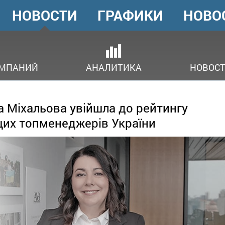
НОВОСТИ
ГРАФИКИ
НОВО
ГОЛОВНЕ
МЕНЮ
ОМПАНИЙ
АНАЛИТИКА
НОВОСТ
а Міхальова увійшла до рейтингу
их топменеджерів України