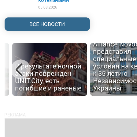
05.08.2026
ВСЕ НОВОСТИ
Alliance Nov
представил
специальные
В результате ночной
условия на к
атаки поврежден
к 35-летию
UNIT.City, есть
Независимос
погибшие и раненые
Украины