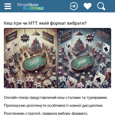
Перейти
к
основному
содержанию
Кеш ігри чи МТТ: який формат вибрати?
Онлайн покер представлений кеш-столами та турнірамию. 
Пропонуємо розглянути особливості кожної дисципліни. 
Розглянемо стратегії, правила вибору формату.