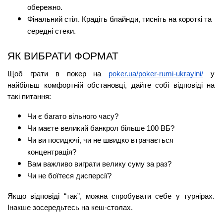
обережно.
Фінальний стіл. Крадіть блайнди, тисніть на короткі та 
середні стеки.
ЯК ВИБРАТИ ФОРМАТ
Щоб грати в покер на 
poker.ua/poker-rumi-ukrayini/
 у 
найбільш комфортній обстановці, дайте собі відповіді на 
такі питання:
Чи є багато вільного часу?
Чи маєте великий банкрол більше 100 ВБ?
Чи ви посидючі, чи не швидко втрачається 
концентрація?
Вам важливо виграти велику суму за раз?
Чи не боїтеся дисперсії?
Якщо відповіді “так”, можна спробувати себе у турнірах. 
Інакше зосередьтесь на кеш-столах.