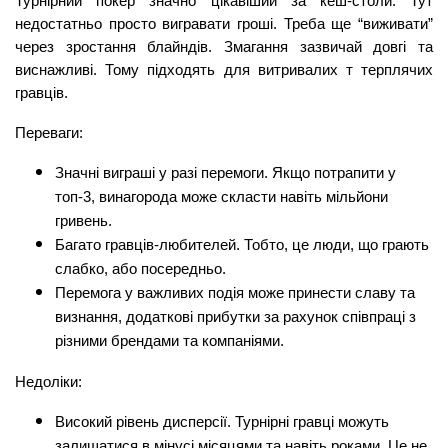
Турнірний покер значно цікавіший за кеш-столи. Тут 
недостатньо просто вигравати гроші. Треба ще “виживати” 
через зростання блайндів. Змагання зазвичай довгі та 
виснажливі. Тому підходять для витривалих т терплячих 
гравців.
Переваги:
Значні виграші у разі перемоги. Якщо потрапити у 
топ-3, винагорода може скласти навіть мільйони 
гривень.
Багато гравців-любителей. Тобто, це люди, що грають 
слабко, або посередньо.
Перемога у важливих подія може принести славу та 
визнання, додаткові прибутки за рахунок співпраці з 
різними брендами та компаніями.
Недоліки:
Високий рівень дисперсії. Турнірні гравці можуть 
залишатися в мінусі місяцями та навіть роками. Це не 