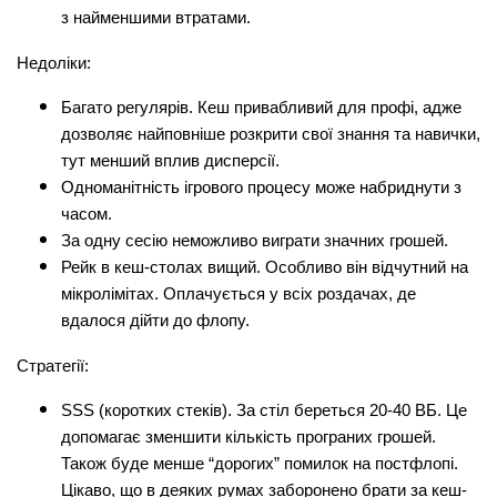
з найменшими втратами.
Недоліки:
Багато регулярів. Кеш привабливий для профі, адже 
дозволяє найповніше розкрити свої знання та навички, 
тут менший вплив дисперсії. 
Одноманітність ігрового процесу може набриднути з 
часом.
За одну сесію неможливо виграти значних грошей.
Рейк в кеш-столах вищий. Особливо він відчутний на 
мікролімітах. Оплачується у всіх роздачах, де 
вдалося дійти до флопу.
Стратегії:
SSS (коротких стеків). За стіл береться 20-40 ВБ. Це 
допомагає зменшити кількість програних грошей. 
Також буде менше “дорогих” помилок на постфлопі. 
Цікаво, що в деяких румах заборонено брати за кеш-