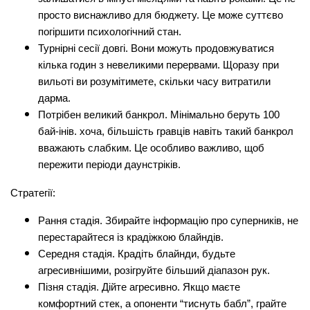
просто виснажливо для бюджету. Це може суттєво 
погіршити психологічний стан.
Турнірні сесії довгі. Вони можуть продовжуватися 
кілька годин з невеликими перервами. Щоразу при 
вильоті ви розумітимете, скільки часу витратили 
дарма.
Потрібен великий банкрол. Мінімально беруть 100 
бай-інів. хоча, більшість гравців навіть такий банкрол 
вважають слабким. Це особливо важливо, щоб 
пережити періоди даунстріків.
Стратегії:
Рання стадія. Збирайте інформацію про суперників, не 
перестарайтеся із крадіжкою блайндів.
Середня стадія. Крадіть блайнди, будьте 
агресивнішими, розігруйте більший діапазон рук.
Пізня стадія. Дійте агресивно. Якщо маєте 
комфортний стек, а опоненти “тиснуть бабл”, грайте 