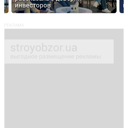
инвесторов
к