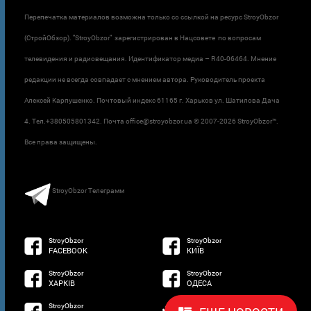
Перепечатка материалов возможна только со ссылкой на ресурс StroyObzor
(СтройОбзор). "StroyObzor" зарегистрирован в Нацсовете по вопросам
телевидения и радиовещания. Идентификатор медиа – R40-06464. Мнение
редакции не всегда совпадает с мнением автора. Руководитель проекта
Алексей Карпушенко. Почтовый индекс 61165 г. Харьков ул. Шатилова Дача
4. Тел.+380505801342. Почта office@stroyobzor.ua © 2007-
2026 StroyObzor™.
Все права защищены.
StroyObzor Телеграмм
StroyObzor
StroyObzor
FACEBOOK
КИЇВ
StroyObzor
StroyObzor
ХАРКІВ
ОДЕСА
StroyObzor
developed by