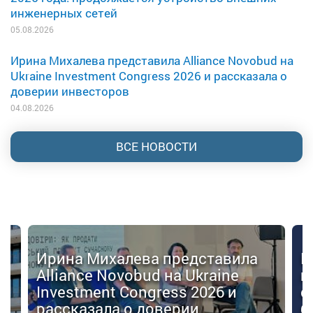
инженерных сетей
05.08.2026
Ирина Михалева представила Alliance Novobud на
Ukraine Investment Congress 2026 и рассказала о
доверии инвесторов
04.08.2026
ВСЕ НОВОСТИ
Ирина Михалева представила
К
Alliance Novobud на Ukraine
п
Investment Congress 2026 и
с
рассказала о доверии
б