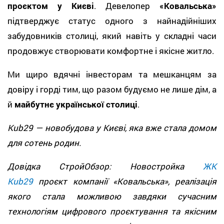
проєктом у Києві
. Девелопер
«Ковальська»
підтверджує статус одного з найнадійніших
забудовників столиці, який навіть у складні часи
продовжує створювати комфортне і якісне житло.
Ми щиро вдячні інвесторам та мешканцям за
довіру і горді тим, що разом будуємо не лише дім, а
й
майбутнє української столиці
.
Kub29 — новобудова у Києві, яка вже стала домом
для сотень родин.
Довідка СтройОбзор: Новостройка
ЖК
Kub29
проєкт компанії «Ковальська», реалізація
якого стала можливою завдяки сучасним
технологіям цифрового проєктування та якісним