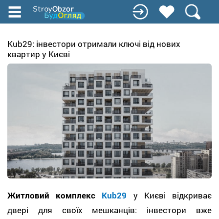
Перейти
к
основному
содержанию
Kub29: інвестори отримали ключі від нових
квартир у Києві
Житловий комплекс
Kub29
у Києві відкриває
двері для своїх мешканців: інвестори вже