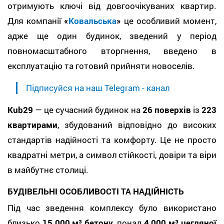
отримують ключі від довгоочікуваних квартир.
Для компанії
«
Ковальська
»
це особливий момент,
адже ще один будинок, зведений у період
повномасштабного вторгнення, введено в
експлуатацію та готовий прийняти новоселів.
Підписуйся на наш Telegram - канал
Kub29
— це сучасний будинок на
26 поверхів
із
223
квартирами
, збудований відповідно до високих
стандартів надійності та комфорту. Це не просто
квадратні метри, а символ стійкості, довіри та віри
в майбутнє столиці.
БУДІВЕЛЬНІ ОСОБЛИВОСТІ ТА НАДІЙНІСТЬ
Під час зведення комплексу було використано
близько
15 000 м³ бетону
, понад
4 000 м³ цегляної