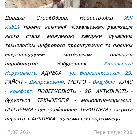
Довідка СтройОбзор: Новостройка
ЖК
Kub29
проєкт компанії «Ковальська», реалізація
якого стала можливою завдяки сучасним
технологіям цифрового проєктування та якісним
енергоощадним матеріалам власного
виробництва. Забудовник
Ковальська
Нерухомість
. АДРЕСА -
ул. Березняковская, 29
.
РАЙОН -
Дніпровський
. МЕТРО -
Видубичі
. КЛАС
-
комфорт
. ПОВЕРХОВІСТЬ - 26. АКТИВНІСТЬ -
будується. ТЕХНОЛОГІЯ - монолітно-каркасна.
ОПАЛЕННЯ - централізоване. ТЕРИТОРІЯ - закрита
від авто. ПАРКОВКА - підземна, 99 паркомісць.
17.07.2024
Переглядів: 236