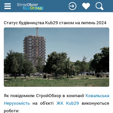
Перейти
к
основному
содержанию
Статус будівництва Kub29 станом на липень 2024
Як повідомили СтройОбзор в компанії
Ковальська
Нерухомість
на об'єкті
ЖК Kub29
виконуються
роботи: