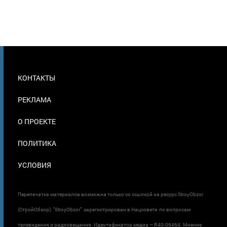
МЕНЮ
КОНТАКТЫ
В
ПОДВАЛЕ
РЕКЛАМА
О ПРОЕКТЕ
ПОЛИТИКА
УСЛОВИЯ
Перепечатка материалов возможна только со ссылкой на ресурс StroyObzor
(СтройОбзор). "StroyObzor" зарегистрирован в Нацсовете по вопросам
телевидения и радиовещания. Идентификатор медиа – R40-06464. Мнение