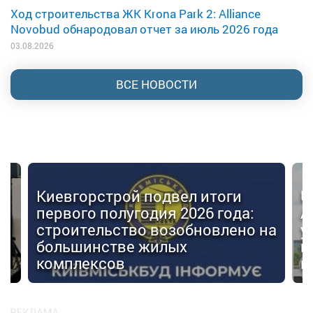
Ход строительства ЖК Krona Park 2: Alliance
Novobud обнародовал отчет за июль 2026 года
03.08.2026
ВСЕ НОВОСТИ
Киевгорстрой подвел итоги
U
первого полугодия 2026 года:
А
строительство возобновлено на
у
большинстве жилых
г
комплексов
м