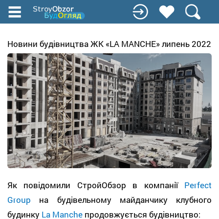
Перейти
к
основному
содержанию
Новини будівництва ЖК «LA MANCHE» липень 2022
Як повідомили СтройОбзор в компанії
Perfect
Group
на будівельному майданчику клубного
будинку
La Manche
продовжується будівництво: