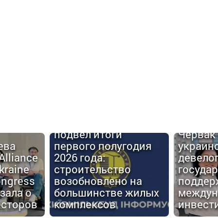
Urban C
Киевгорстрой
#6: Але
подвел итоги
Червак
ева
первого полугодия
украин
Alliance
2026 года:
девело
kraine
строительство
госуда
ongress
возобновлено на
поддер
зала о
большинстве жилых
междун
есторов
комплексов
инвест