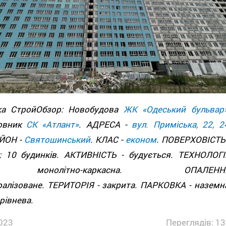
ка СтройОбзор: Новобудова
ЖК «Одеський бульвар
овник
СК «Атлант»
. АДРЕСА -
вул. Приміська, 22, 2
АЙОН -
Святошинський
. КЛАС -
економ
. ПОВЕРХОВІСТЬ 
5; 10 будинків. АКТИВНІСТЬ - будується. ТЕХНОЛОГІ
онолітно-каркасна. ОПАЛЕНН
ралізоване. ТЕРИТОРІЯ - закрита. ПАРКОВКА - наземна
рівнева.
023
Переглядів: 13