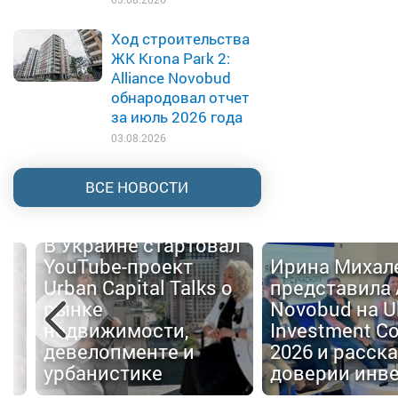
Ход строительства
ЖК Krona Park 2:
Alliance Novobud
обнародовал отчет
за июль 2026 года
03.08.2026
ВСЕ НОВОСТИ
В Украине стартовал
YouTube-проект
Ирина Михал
Urban Capital Talks о
представила 
й
рынке
Novobud на U
недвижимости,
Investment C
девелопменте и
2026 и расска
е
урбанистике
доверии инв