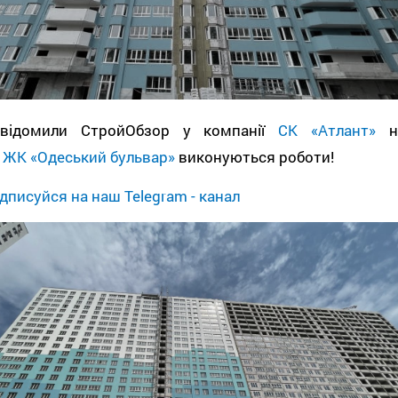
відомили СтройОбзор у компанії
СК «Атлант»
н
і
ЖК «Одеський бульвар»
виконуються роботи!
дписуйся на наш Telegram - канал