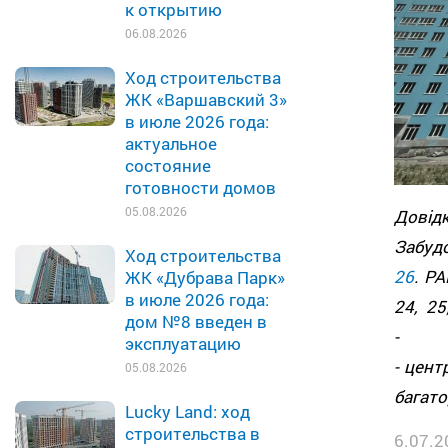
к открытию
06.08.2026
Ход строительства
ЖК «Варшавский 3»
в июле 2026 года:
актуальное
состояние
готовности домов
05.08.2026
Довід
Забуд
Ход строительства
26
. Р
ЖК «Дубрава Парк»
в июле 2026 года:
24, 2
дом №8 введен в
- м
эксплуатацию
- цент
05.08.2026
багато
Lucky Land: ход
строительства в
6.07.2