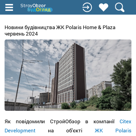
Перейти
к
основному
содержанию
Новини будівництва ЖК Polaris Home & Plaza
червень 2024
Як повідомили СтройОбзор в компанії
Citex
Development
на об'єкті
ЖК Polaris