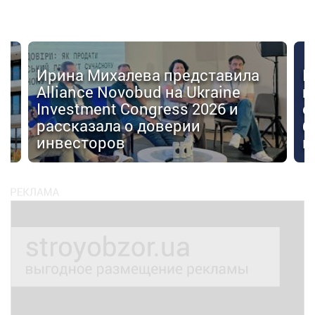
Ирина Михалева представила
К
Alliance Novobud на Ukraine
п
Investment Congress 2026 и
с
рассказала о доверии
б
инвесторов
к