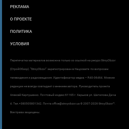
ПОДВАЛЕ
РЕКЛАМА
О ПРОЕКТЕ
ПОЛИТИКА
УСЛОВИЯ
Перепечатка материалов возможна только со ссылкой на ресурс StroyObzor
(СтройОбзор). "StroyObzor" зарегистрирован в Нацсовете по вопросам
телевидения и радиовещания. Идентификатор медиа – R40-06464. Мнение
редакции не всегда совпадает с мнением автора. Руководитель проекта
Алексей Карпушенко. Почтовый индекс 61165 г. Харьков ул. Шатилова Дача
4. Тел.+380505801342. Почта office@stroyobzor.ua © 2007-
2026 StroyObzor™.
Все права защищены.