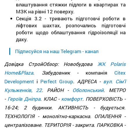
влаштування стяжки підлоги в квартирах та
МЗК на рівні 12 поверху.
Секція 3.2 - тривають підготовчі роботи в
ліфтових шахтах, розпочались підготовчі
роботи щодо облаштування гідроізоляції на
даху.
Підписуйся на наш Telegram - канал
Довідка СтройОбзор: Новобудова
ЖК Polaris
Home&Plaza
. Забудовник -
компанія
Citex
Development
і
Perfect Group
.
АДРЕСА -
вул. Сім'ї
Кульженків, 22
. РАЙОН -
Оболонський
. МЕТРО
-
Героїв Дніпра
. КЛАС -
комфорт
. ПОВЕРХОВІСТЬ -
16-24; 2 будинки. АКТИВНІСТЬ - будується.
ТЕХНОЛОГІЯ - монолітно-каркасна. ОПАЛЕННЯ -
централізоване. ТЕРИТОРІЯ - закрита. ПАРКОВКА -