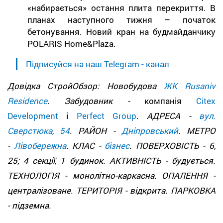
«набирається» остання плита перекриття. В
планах наступного тижня – початок
бетонування. Новий кран на будмайданчику
POLARIS Home&Plaza.
Підписуйся на наш Telegram - канал
Довідка СтройОбзор: Новобудова
ЖК Rusaniv
Residence
. Забудовник -
компанія
Citex
Development
і
Perfect Group
.
АДРЕСА -
вул.
Сверстюка, 54
. РАЙОН -
Дніпровський
. МЕТРО
-
Лівобережна
. КЛАС -
бізнес
. ПОВЕРХОВІСТЬ - 6,
25; 4 секції, 1 будинок. АКТИВНІСТЬ - будується.
ТЕХНОЛОГІЯ - монолітно-каркасна. ОПАЛЕННЯ -
централізоване. ТЕРИТОРІЯ - відкрита. ПАРКОВКА
- підземна.