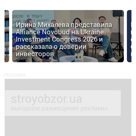
Ирина Михалева представила
К
Alliance Novobud на Ukraine
п
Investment Congress 2026 и
с
рассказала о доверии
б
инвесторов
к