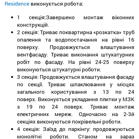
Residence
виконується робота:
1 секція:Завершено монтаж віконних
конструкцій.
2 секція: Триває поквартирна «розкатка» труб
опалення та водопостачання на рівні 16
поверху. Продовжується влаштування
вентфасаду. Триває виконання штукатурних
робіт по фасаду. На рівні 24-25 поверху
виконуються штукатурні роботи.
3 секція: Продовжується влаштування фасаду
по секції. Триває шпаклювання у місцях
загального користування з 13 по 24
поверх. Виконується укладання плитки у МЗК
з 19 по 24 поверх. Триває монтаж
електричних мереж. Одночасно на 2-3й
секціях виконуються покрівельні роботи.
4 секція: Заїзд до паркінгу: продовжуються
монолітні роботи. Станом на зараз