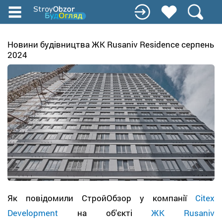
Перейти
к
основному
содержанию
Новини будівництва ЖК Rusaniv Residence серпень
2024
Як повідомили СтройОбзор у компанії
Citex
Development
на об'єкті
ЖК Rusaniv