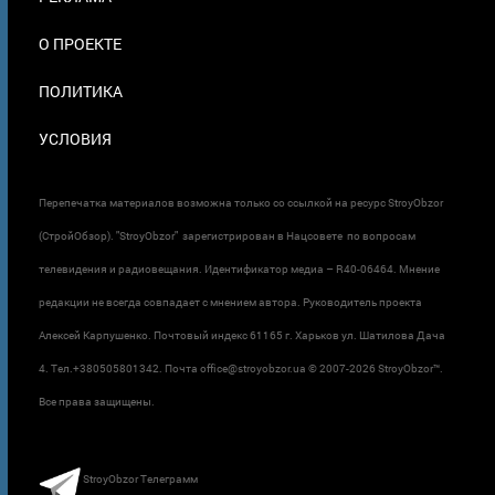
О ПРОЕКТЕ
ПОЛИТИКА
УСЛОВИЯ
Перепечатка материалов возможна только со ссылкой на ресурс StroyObzor
(СтройОбзор). "StroyObzor" зарегистрирован в Нацсовете по вопросам
телевидения и радиовещания. Идентификатор медиа – R40-06464. Мнение
редакции не всегда совпадает с мнением автора. Руководитель проекта
Алексей Карпушенко. Почтовый индекс 61165 г. Харьков ул. Шатилова Дача
4. Тел.+380505801342. Почта office@stroyobzor.ua © 2007-
2026 StroyObzor™.
Все права защищены.
StroyObzor Телеграмм