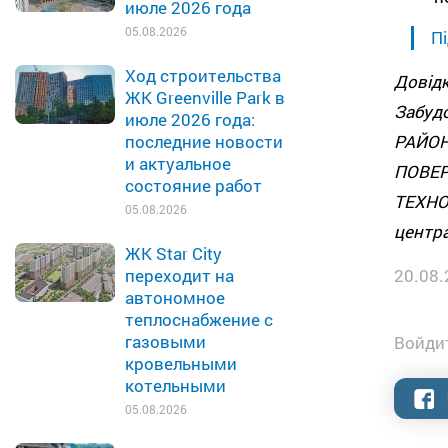
июле 2026 года
05.08.2026
Пі
Ход строительства
Дові
ЖК Greenville Park в
Забуд
июле 2026 года:
РАЙО
последние новости
и актуальное
ПОВЕРХ
состояние работ
ТЕХН
05.08.2026
центра
ЖК Star City
20.08.
переходит на
автономное
теплоснабжение с
газовыми
Войдит
кровельными
котельными
05.08.2026