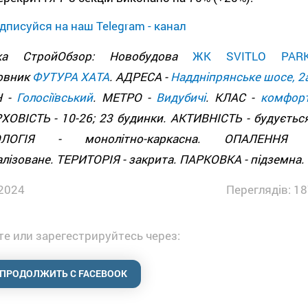
дписуйся на наш Telegram - канал
дка СтройОбзор: Новобудова
ЖК SVITLO PAR
овник
ФУТУРА ХАТА
. АДРЕСА -
Наддніпрянське шосе, 2
Н -
Голосіївський
. МЕТРО -
Видубичі
. КЛАС -
комфор
ОВІСТЬ - 10-26; 23 будинки. АКТИВНІСТЬ - будується
ОЛОГІЯ - монолітно-каркасна. ОПАЛЕННЯ 
лізоване. ТЕРИТОРІЯ - закрита. ПАРКОВКА - підземна.
2024
Переглядів: 18
е или зарегестрируйтесь через:
ПРОДОЛЖИТЬ С FACEBOOK