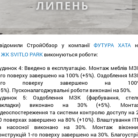
відомили СтройОбзор у компанії
ФУТУРА ХАТА
н
і
ЖК SVITLO PARK
виконуються роботи:
удинок 4: Введено в експлуатацію. Монтаж меблів МЗ
-го поверху завершено на 100% (+5%). Оздоблення МЗ
1-го поверху завершено на 100
+5%). Пусконалагоджувальні роботи виконані на 50%.
удинок 5: Оздоблення МЗК (фарбування, стеля
акладки) виконано на 30% (+5%). Монта
ідеоспостереження та системи контролю доступу на 2
0 поверхах завершено на 80% (+10%). Влаштування ІТ
а насосної виконано на 30%. Монтаж віконни
онструкцій 1-го поверху завершено на 30%. Благоустрі