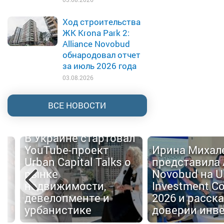
Ход строительства
ЖК Krona Park 2:
Alliance Novobud
обнародовал отчет
за июль 2026 года
03.08.2026
ВСЕ НОВОСТИ
В Украине стартовал
YouTube-проект
Ирина Михал
Urban Capital Talks о
представила 
й
рынке
Novobud на U
недвижимости,
Investment C
девелопменте и
2026 и расска
е
урбанистике
доверии инв