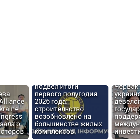
Urban C
Киевгорстрой
#6: Але
подвел итоги
Червак
ева
первого полугодия
украин
Alliance
2026 года:
девело
kraine
строительство
госуда
ongress
возобновлено на
поддер
зала о
большинстве жилых
междун
есторов
комплексов
инвест