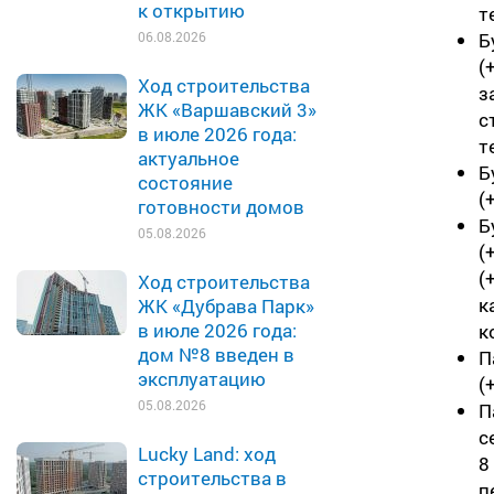
к открытию
т
Б
06.08.2026
(
Ход строительства
з
ЖК «Варшавский 3»
с
в июле 2026 года:
т
актуальное
Б
состояние
(
готовности домов
Б
05.08.2026
(
(
Ход строительства
к
ЖК «Дубрава Парк»
в июле 2026 года:
к
дом №8 введен в
П
эксплуатацию
(
05.08.2026
П
с
Lucky Land: ход
8
строительства в
п