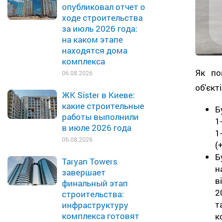
опубликовал отчет о
ходе строительства
за июль 2026 года:
на каком этапе
находятся дома
комплекса
Як по
06.08.2026
об'єкт
ЖК Sister в Киеве:
какие строительные
Б
работы выполнили
1
в июле 2026 года
06.08.2026
(
Б
Taryan Towers
н
завершает
в
финальный этап
2
строительства:
т
инфраструктуру
комплекса готовят
к