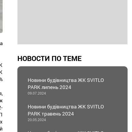
а
НОВОСТИ ПО ТЕМЕ
К
К
%
Новини будівництва ЖК SVITLO
PARK липень 2024
,
09.07.2024
ж
Новини будівництва ЖК SVITLO
-
PARK травень 2024
П
20.05.2024
х
й